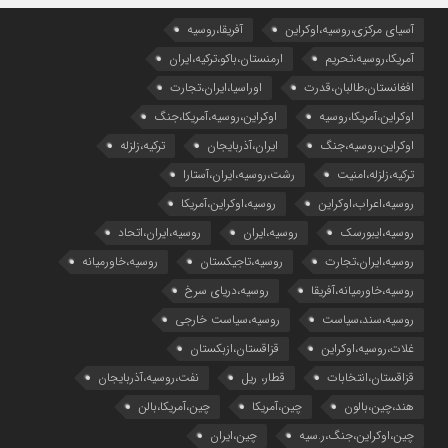
آسیای مرکزی،روسیه،اوکراین
آفریقا،روسیه
آمریکا،روسیه،تحریم
ارمنستان،باکو،ترکیه،ایران
افغانستان،طالبان،قدرت
اوراسیا،ایران،تجارت
اوکراین،آمریکا،روسیه
اوکراین،روسیه،آمریکا،جنگ
اوکراین،روسیه،جنگ
ایران،آذربایجان
ترکیه،زلزله
ترکیه،زلزله،امنیت
رشت،روسیه،ایران،آستارا
روسیه،اعراب،اوکراین
روسیه،اوکراین،آمریکا
روسیه،ایبورسک
روسیه،ایران
روسیه،ایران،اتحاد
روسیه،ایران،تجارت
روسیه،تاجیکستان
روسیه،خاورمیانه
روسیه،خاورمیانه،آفریقا
روسیه،دریای سرخ
روسیه،سند،سیاست
روسیه،سیاست خارجی
غلات،روسیه،اوکراین
قزاقستان،ازبکستان
قزاقستان،انتخابات
قطار، ریل
نفت،روسیه،آذربایجان
هند،چین،بالون
چین،آمریکا
چین،آمریکا،بالن
چین،اوکراین،جنگ،ر.سیه
چین،ایران