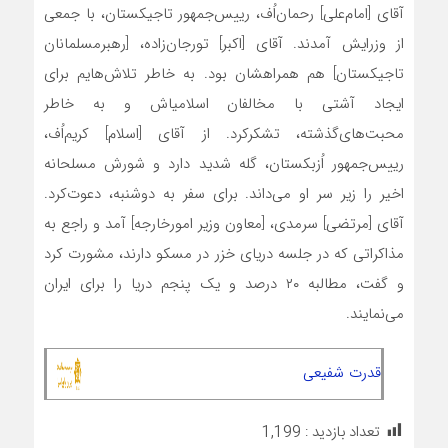
آقاى [امام‌علی] رحمان‌اُف، رییس‌جمهور تاجیکستان، با جمعى
از وزرایش آمدند. آقاى [اکبر] تورجان‌زاده، [رهبرمسلمانان
تاجیکستان] هم همراهشان بود. به خاطر تلاش‌هایم براى
ایجاد آشتى با مخالفان اسلامی‎اش و به خاطر
محبت‌هاى‌گذشته، تشکرکرد. از آقاى [اسلام] کریم‌اُف،
رییس‌جمهور اُزبکستان، ‌گله شدید دارد و شورش مسلحانه
اخیر را زیر سر او مى‌داند. براى سفر به دوشنبه، دعوت‌کرد.
آقاى [مرتضی] سرمدى، [معاون وزیر امورخارجه] آمد و راجع به
مذاکراتى که در جلسه دریاى خزر در مسکو دارند، مشورت کرد
و گفت، مطالبه ۲۰ درصد و یک پنجم دریا را براى ایران
می‌نمایند.
قدرت شفیعی
تعداد بازدید :
1,199