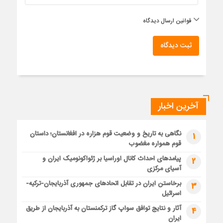
قوانین ارسال دیدگاه
ثبت دیدگاه
آخرین اخبار
نگاهی به تاریخ و وضعیت قوم هزاره در افغانستان؛ داستان
1
قوم همواره مغضوب
پیامدهای احداث کانال اوراسیا بر ژئواکونومیک ایران و
2
آسیای مرکزی
برخاستن ایران در تقابل اتحادهای جمهوری آذربایجان-ترکیه-
3
اسرائیل
آثار و نتایج توافق سواپ گاز ترکمنستان به آذربایجان از طریق
4
ایران