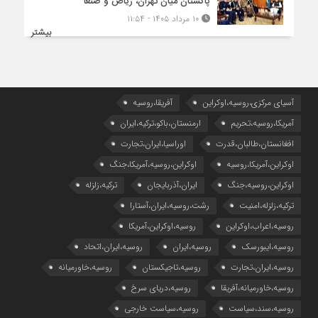
پاکستان میان تهران، ریاض و صنعا
۱۰ مرداد ۱۴۰۵ - ۱۱:۵۴
بیشتر
آسیای مرکزی،روسیه،اوکراین
آفریقا،روسیه
آمریکا،روسیه،تحریم
ارمنستان،باکو،ترکیه،ایران
افغانستان،طالبان،قدرت
اوراسیا،ایران،تجارت
اوکراین،آمریکا،روسیه
اوکراین،روسیه،آمریکا،جنگ
اوکراین،روسیه،جنگ
ایران،آذربایجان
ترکیه،زلزله
ترکیه،زلزله،امنیت
رشت،روسیه،ایران،آستارا
روسیه،اعراب،اوکراین
روسیه،اوکراین،آمریکا
روسیه،ایبورسک
روسیه،ایران
روسیه،ایران،اتحاد
روسیه،ایران،تجارت
روسیه،تاجیکستان
روسیه،خاورمیانه
روسیه،خاورمیانه،آفریقا
روسیه،دریای سرخ
روسیه،سند،سیاست
روسیه،سیاست خارجی