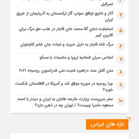
اسرائیل
آثار و نتایج توافق سواپ گاز ترکمنستان به آذربایجان از طریق
4
ایران
استجابت دعای آقا محمد خان قاجار در طلب حق مرگ برای
5
کاترین کبیر
مرگ شاه قاجار به دلیل خربزه و نجات جان شاعر کتابخوان
6
اجلاس سران اتحادیه اروپا و مناسبات با مسکو
7
متن کامل سند «راهبرد امنیت ملی فدراسیون روسیه» ۲۰۲۱
8
چرا روسیه در سوریه موفق شد و آمریکا در افغانستان شکست
9
خورد؟
سفر سرپرست وزارت خارجه طالبان به ایران و دیدار با احمد
10
مسعود؛ ماجرا چیست؟ / تهران چه در ذهن دارد؟
تازه های ایراس