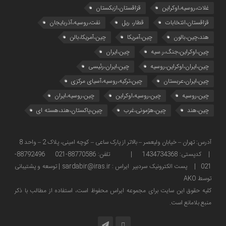
غلات،روسیه،اوکراین
قزاقستان،ازبکستان
قزاقستان،انتخابات
قطار، ریل
نفت،روسیه،آذربایجان
هند،چین،بالون
چین،آمریکا
چین،آمریکا،بالن
چین،اوکراین،جنگ،ر.سیه
چین،ایران
چین،ایران،اوکراین،روسیه
چین،ایران،رئیسی
چین،ایران،عربستان
چین،ترکیه،روسیه،آسیای مرکزی
چین،روسیه
چین،روسیه،اوکراین
چین،روسیه،ایران
چین،هند
چین،هژمونی،غرب
چین،پاکستان،هند،هسته ای
آدرس: تهران – خیابان ولیعصر – بالاتر از پارک ساعی – کوچه امینی، پلاک 2 – واحد 8
| کدپستی: 1434734368 | تلفن: 88770586-021 88792496-
021 | پست الکترونیک سردبیر ایراس : sardabir@iras.ir |
توسعه و پشتیبانی
توسط AKO
كليه حقوق این سایت برای مجموعه ایراس محفوظ است، استفاده از مطالب با ذكر
منبع بلامانع است.