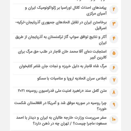
پیامدهای احداث کانال اوراسیا بر ژئواکونومیک ایران و
2
آسیای مرکزی
برخاستن ایران در تقابل اتحادهای جمهوری آذربایجان-ترکیه-
3
اسرائیل
آثار و نتایج توافق سواپ گاز ترکمنستان به آذربایجان از طریق
4
ایران
استجابت دعای آقا محمد خان قاجار در طلب حق مرگ برای
5
کاترین کبیر
مرگ شاه قاجار به دلیل خربزه و نجات جان شاعر کتابخوان
6
اجلاس سران اتحادیه اروپا و مناسبات با مسکو
7
متن کامل سند «راهبرد امنیت ملی فدراسیون روسیه» ۲۰۲۱
8
چرا روسیه در سوریه موفق شد و آمریکا در افغانستان شکست
9
خورد؟
سفر سرپرست وزارت خارجه طالبان به ایران و دیدار با احمد
10
مسعود؛ ماجرا چیست؟ / تهران چه در ذهن دارد؟