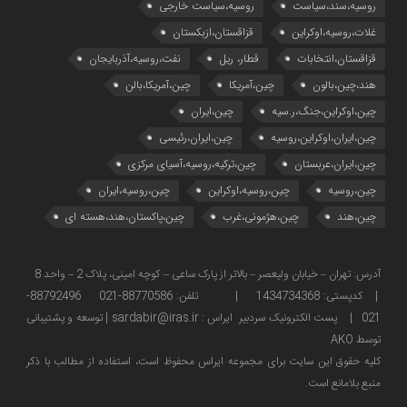
روسیه،سند،سیاست
روسیه،سیاست خارجی
غلات،روسیه،اوکراین
قزاقستان،ازبکستان
قزاقستان،انتخابات
قطار، ریل
نفت،روسیه،آذربایجان
هند،چین،بالون
چین،آمریکا
چین،آمریکا،بالن
چین،اوکراین،جنگ،ر.سیه
چین،ایران
چین،ایران،اوکراین،روسیه
چین،ایران،رئیسی
چین،ایران،عربستان
چین،ترکیه،روسیه،آسیای مرکزی
چین،روسیه
چین،روسیه،اوکراین
چین،روسیه،ایران
چین،هند
چین،هژمونی،غرب
چین،پاکستان،هند،هسته ای
آدرس: تهران – خیابان ولیعصر – بالاتر از پارک ساعی – کوچه امینی، پلاک 2 – واحد 8
| کدپستی: 1434734368 | تلفن: 88770586-021 88792496-
021 | پست الکترونیک سردبیر ایراس : sardabir@iras.ir |
توسعه و پشتیبانی
توسط AKO
كليه حقوق این سایت برای مجموعه ایراس محفوظ است، استفاده از مطالب با ذكر
منبع بلامانع است.