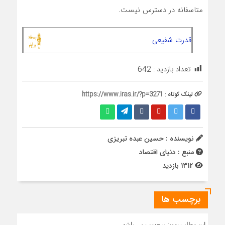
متاسفانه در دسترس نیست.
قدرت شفیعی
تعداد بازدید :
642
لینک کوتاه :
https://www.iras.ir/?p=3271
نویسنده : حسین عبده تبریزی
منبع : دنیای اقتصاد
1312 بازدید
برچسب ها
این مطلب بدون برچسب می باشد.