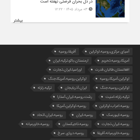
در دل بحران فرصتی نهفته است
۰۳ مرداد ۱۴۰۵ - ۱۲:۲۲
بیشتر
آسیای مرکزی،روسیه،اوکراین
آفریقا،روسیه
آمریکا،روسیه،تحریم
ارمنستان،باکو،ترکیه،ایران
افغانستان،طالبان،قدرت
اوراسیا،ایران،تجارت
اوکراین،آمریکا،روسیه
اوکراین،روسیه،آمریکا،جنگ
اوکراین،روسیه،جنگ
ایران،آذربایجان
ترکیه،زلزله
ترکیه،زلزله،امنیت
رشت،روسیه،ایران،آستارا
روسیه،اعراب،اوکراین
روسیه،اوکراین،آمریکا
روسیه،ایبورسک
روسیه،ایران
روسیه،ایران،اتحاد
روسیه،ایران،تجارت
روسیه،تاجیکستان
روسیه،خاورمیانه
روسیه،خاورمیانه،آفریقا
روسیه،دریای سرخ