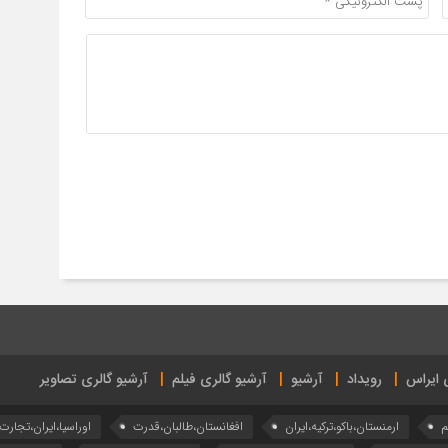
ی ایراس
رویداد
آرشیو
آرشیو گالری فیلم
آرشیو گالری تصاویر
م
ارمنستان،باکو،ترکیه،ایران
افغانستان،طالبان،قدرت
اوراسیا،ایران،تجارت