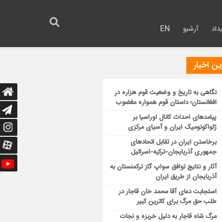
داد
آرشیو
EN
ن اخبار
نگاهی به تاریخ و وضعیت قوم هزاره در
افغانستان؛ داستان قوم همواره مغضوب
پیامدهای احداث کانال اوراسیا بر
ژئواکونومیک ایران و آسیای مرکزی
برخاستن ایران در تقابل اتحادهای
جمهوری آذربایجان-ترکیه-اسرائیل
آثار و نتایج توافق سواپ گاز ترکمنستان به
آذربایجان از طریق ایران
استجابت دعای آقا محمد خان قاجار در
طلب حق مرگ برای کاترین کبیر
مرگ شاه قاجار به دلیل خربزه و نجات