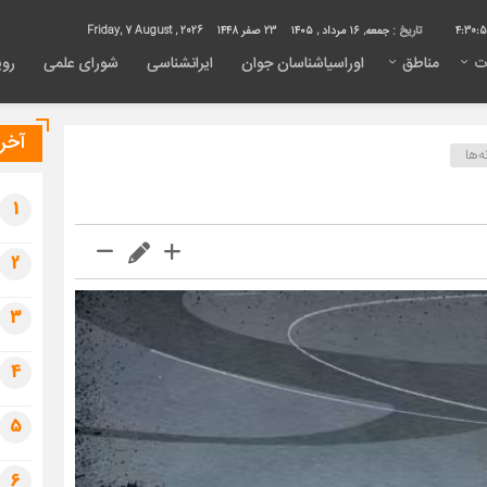
4:30:
تاریخ :
جمعه, ۱۶ مرداد , ۱۴۰۵
23 صفر 1448
Friday, 7 August , 2026
ت
مناطق
اوراسیاشناسان جوان
ایرانشناسی
شورای علمی
روی
آخری
‌ها
1
2
3
4
5
6