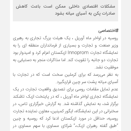
مشکلات اقتصادی داخلی ممکن است باعث کاهش
صادرات پکن به آسیای میانه بشود
#اختصاصی
روسیه در اواخر ماه آوریل ، یک هیئت بزرگ تجاری به رهبری
وزیر صنعت و تجارت و بسیاری از فرمانداران منطقه ای را به
نمایشگاه تجارت Innoprom ازبکستان اعزام کرد و امیدوار بود
تجارت دو جانبه را تقویت کند. اما مذاکرات منجر به دستیابی به
موفقیت نشد.
به نظر می‌رسد که برای کرملین سخت است که در تجارت با
آسیای میانه پشت سر چین قراربگیرد.
عدم تمایل مقامات روسی برای تصدیق واقعیت تجارت در یک
نمایشگاه تجاری اواخر ماه آوریل ، که در پایتخت ازبک تاشکند
برگزار شد، به نمایش گذاشته شد. به گزارش خبرگزاری تاس، در
سخنرانی در این نمایشگاه، ایگور کمینین، معاون نماینده تجارت
روسیه، حداقل در مورد ازبکستان ادعا کرد که روسیه و چین
“طبق گفته رهبران ازبک،” شرکای مساوی با سهم مساوی در