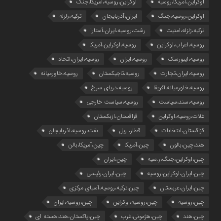
اوکراین،آمریکا،روسیه
اوکراین،روسیه،آمریکا،جنگ
اوکراین،روسیه،جنگ
ایران،آذربایجان
ترکیه،زلزله
ترکیه،زلزله،امنیت
رشت،روسیه،ایران،آستارا
روسیه،اعراب،اوکراین
روسیه،اوکراین،آمریکا
روسیه،ایبورسک
روسیه،ایران
روسیه،ایران،اتحاد
روسیه،ایران،تجارت
روسیه،تاجیکستان
روسیه،خاورمیانه
روسیه،خاورمیانه،آفریقا
روسیه،دریای سرخ
روسیه،سند،سیاست
روسیه،سیاست خارجی
غلات،روسیه،اوکراین
قزاقستان،ازبکستان
قزاقستان،انتخابات
قطار، ریل
نفت،روسیه،آذربایجان
هند،چین،بالون
چین،آمریکا
چین،آمریکا،بالن
چین،اوکراین،جنگ،ر.سیه
چین،ایران
چین،ایران،اوکراین،روسیه
چین،ایران،رئیسی
چین،ایران،عربستان
چین،ترکیه،روسیه،آسیای مرکزی
چین،روسیه
چین،روسیه،اوکراین
چین،روسیه،ایران
چین،هند
چین،هژمونی،غرب
چین،پاکستان،هند،هسته ای