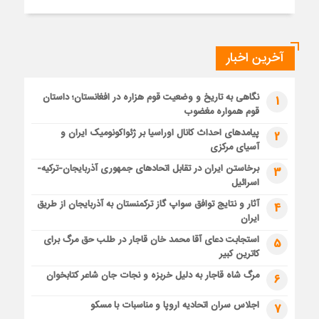
آخرین اخبار
نگاهی به تاریخ و وضعیت قوم هزاره در افغانستان؛ داستان
1
قوم همواره مغضوب
پیامدهای احداث کانال اوراسیا بر ژئواکونومیک ایران و
2
آسیای مرکزی
برخاستن ایران در تقابل اتحادهای جمهوری آذربایجان-ترکیه-
3
اسرائیل
آثار و نتایج توافق سواپ گاز ترکمنستان به آذربایجان از طریق
4
ایران
استجابت دعای آقا محمد خان قاجار در طلب حق مرگ برای
5
کاترین کبیر
مرگ شاه قاجار به دلیل خربزه و نجات جان شاعر کتابخوان
6
اجلاس سران اتحادیه اروپا و مناسبات با مسکو
7