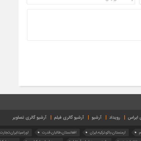
ی ایراس
رویداد
آرشیو
آرشیو گالری فیلم
آرشیو گالری تصاویر
م
ارمنستان،باکو،ترکیه،ایران
افغانستان،طالبان،قدرت
اوراسیا،ایران،تجارت