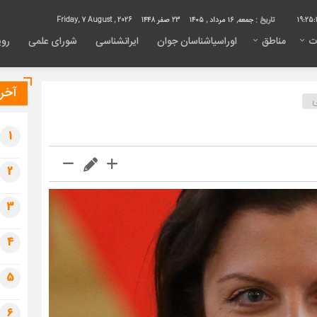
19:25:
تاریخ :
جمعه, ۱۶ مرداد , ۱۴۰۵
23 صفر 1448
Friday, 7 August , 2026
ت
مناطق
اوراسیاشناسان جوان
ایرانشناسی
شورای علمی
روی
آخری
1
2
3
4
5
6