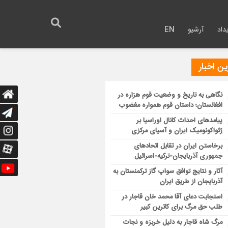
داد
آرشیو
EN
ن اخبار
نگاهی به تاریخ و وضعیت قوم هزاره در
افغانستان؛ داستان قوم همواره مغضوب
پیامدهای احداث کانال اوراسیا بر
ژئواکونومیک ایران و آسیای مرکزی
برخاستن ایران در تقابل اتحادهای
جمهوری آذربایجان-ترکیه-اسرائیل
آثار و نتایج توافق سواپ گاز ترکمنستان به
آذربایجان از طریق ایران
استجابت دعای آقا محمد خان قاجار در
طلب حق مرگ برای کاترین کبیر
مرگ شاه قاجار به دلیل خربزه و نجات