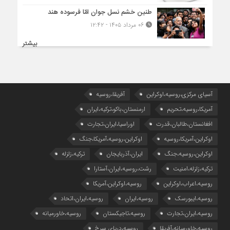
طنین خشم نسل جوان امّا فرسوده هند
۰۶ مرداد ۱۴۰۵ - ۱۲:۴۲
بیشتر
آسیای مرکزی،روسیه،اوکراین
آفریقا،روسیه
آمریکا،روسیه،تحریم
ارمنستان،باکو،ترکیه،ایران
افغانستان،طالبان،قدرت
اوراسیا،ایران،تجارت
اوکراین،آمریکا،روسیه
اوکراین،روسیه،آمریکا،جنگ
اوکراین،روسیه،جنگ
ایران،آذربایجان
ترکیه،زلزله
ترکیه،زلزله،امنیت
رشت،روسیه،ایران،آستارا
روسیه،اعراب،اوکراین
روسیه،اوکراین،آمریکا
روسیه،ایبورسک
روسیه،ایران
روسیه،ایران،اتحاد
روسیه،ایران،تجارت
روسیه،تاجیکستان
روسیه،خاورمیانه
روسیه،خاورمیانه،آفریقا
روسیه،دریای سرخ