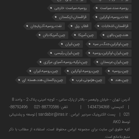
روسیه،سند،سیاست
روسیه،سیاست خارجی
غلات،روسیه،اوکراین
قزاقستان،ازبکستان
قزاقستان،انتخابات
قطار، ریل
نفت،روسیه،آذربایجان
هند،چین،بالون
چین،آمریکا
چین،آمریکا،بالن
چین،اوکراین،جنگ،ر.سیه
چین،ایران
چین،ایران،اوکراین،روسیه
چین،ایران،رئیسی
چین،ایران،عربستان
چین،ترکیه،روسیه،آسیای مرکزی
چین،روسیه
چین،روسیه،اوکراین
چین،روسیه،ایران
چین،هند
چین،هژمونی،غرب
چین،پاکستان،هند،هسته ای
آدرس: تهران – خیابان ولیعصر – بالاتر از پارک ساعی – کوچه امینی، پلاک 2 – واحد 8
| کدپستی: 1434734368 | تلفن: 88770586-021 88792496-
021 | پست الکترونیک سردبیر ایراس : sardabir@iras.ir |
توسعه و پشتیبانی
توسط AKO
كليه حقوق این سایت برای مجموعه ایراس محفوظ است، استفاده از مطالب با ذكر
منبع بلامانع است.