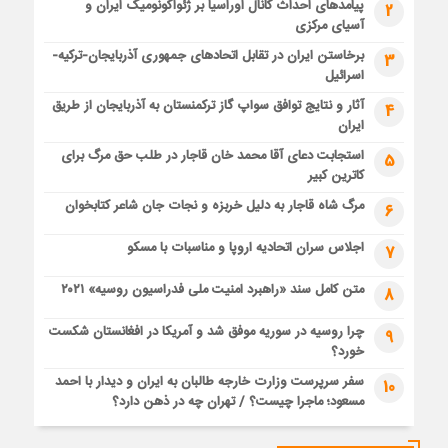
پیامدهای احداث کانال اوراسیا بر ژئواکونومیک ایران و
2
آسیای مرکزی
برخاستن ایران در تقابل اتحادهای جمهوری آذربایجان-ترکیه-
3
اسرائیل
آثار و نتایج توافق سواپ گاز ترکمنستان به آذربایجان از طریق
4
ایران
استجابت دعای آقا محمد خان قاجار در طلب حق مرگ برای
5
کاترین کبیر
مرگ شاه قاجار به دلیل خربزه و نجات جان شاعر کتابخوان
6
اجلاس سران اتحادیه اروپا و مناسبات با مسکو
7
متن کامل سند «راهبرد امنیت ملی فدراسیون روسیه» ۲۰۲۱
8
چرا روسیه در سوریه موفق شد و آمریکا در افغانستان شکست
9
خورد؟
سفر سرپرست وزارت خارجه طالبان به ایران و دیدار با احمد
10
مسعود؛ ماجرا چیست؟ / تهران چه در ذهن دارد؟