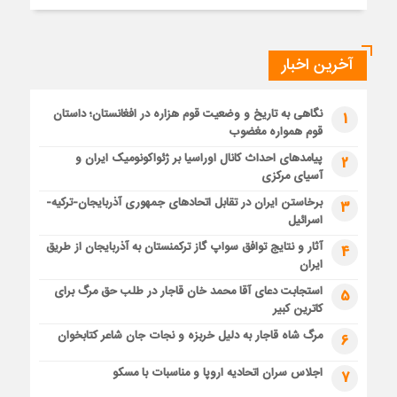
آخرین اخبار
نگاهی به تاریخ و وضعیت قوم هزاره در افغانستان؛ داستان
1
قوم همواره مغضوب
پیامدهای احداث کانال اوراسیا بر ژئواکونومیک ایران و
2
آسیای مرکزی
برخاستن ایران در تقابل اتحادهای جمهوری آذربایجان-ترکیه-
3
اسرائیل
آثار و نتایج توافق سواپ گاز ترکمنستان به آذربایجان از طریق
4
ایران
استجابت دعای آقا محمد خان قاجار در طلب حق مرگ برای
5
کاترین کبیر
مرگ شاه قاجار به دلیل خربزه و نجات جان شاعر کتابخوان
6
اجلاس سران اتحادیه اروپا و مناسبات با مسکو
7