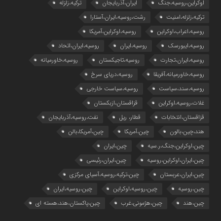
اوکراین،روسیه،جنگ
ایران،آذربایجان
ترکیه،زلزله
ترکیه،زلزله،امنیت
رشت،روسیه،ایران،آستارا
روسیه،اعراب،اوکراین
روسیه،اوکراین،آمریکا
روسیه،ایبورسک
روسیه،ایران
روسیه،ایران،اتحاد
روسیه،ایران،تجارت
روسیه،تاجیکستان
روسیه،خاورمیانه
روسیه،خاورمیانه،آفریقا
روسیه،دریای سرخ
روسیه،سند،سیاست
روسیه،سیاست خارجی
غلات،روسیه،اوکراین
قزاقستان،ازبکستان
قزاقستان،انتخابات
قطار، ریل
نفت،روسیه،آذربایجان
هند،چین،بالون
چین،آمریکا
چین،آمریکا،بالن
چین،اوکراین،جنگ،ر.سیه
چین،ایران
چین،ایران،اوکراین،روسیه
چین،ایران،رئیسی
چین،ایران،عربستان
چین،ترکیه،روسیه،آسیای مرکزی
چین،روسیه
چین،روسیه،اوکراین
چین،روسیه،ایران
چین،هند
چین،هژمونی،غرب
چین،پاکستان،هند،هسته ای