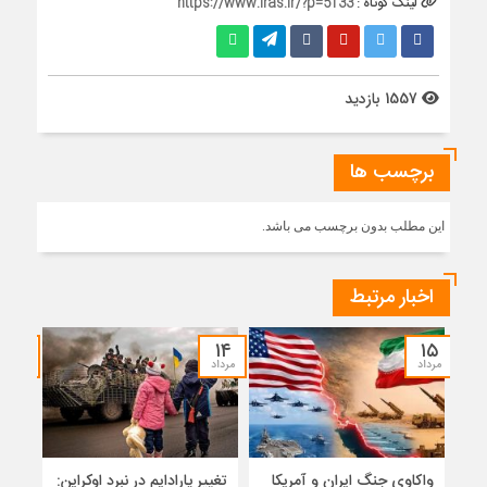
لینک کوتاه :
https://www.iras.ir/?p=5133
1557 بازدید
برچسب ها
این مطلب بدون برچسب می باشد.
اخبار مرتبط
۱۲
۱۴
۱۵
مرداد
مرداد
مرداد
واکاوی جنگ ایران و آمریکا
تغییر پارادایم در نبرد اوکراین:
معما