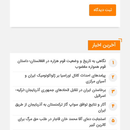
ثبت دیدگاه
آخرین اخبار
نگاهی به تاریخ و وضعیت قوم هزاره در افغانستان؛ داستان
1
قوم همواره مغضوب
پیامدهای احداث کانال اوراسیا بر ژئواکونومیک ایران و
2
آسیای مرکزی
برخاستن ایران در تقابل اتحادهای جمهوری آذربایجان-ترکیه-
3
اسرائیل
آثار و نتایج توافق سواپ گاز ترکمنستان به آذربایجان از طریق
4
ایران
استجابت دعای آقا محمد خان قاجار در طلب حق مرگ برای
5
کاترین کبیر