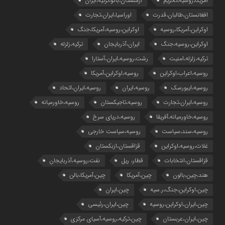
آمریکا،روسیه،تحریم
ارمنستان،باکو،ترکیه،ایران
افغانستان،طالبان،قدرت
اوراسیا،ایران،تجارت
اوکراین،آمریکا،روسیه
اوکراین،روسیه،آمریکا،جنگ
اوکراین،روسیه،جنگ
ایران،آذربایجان
ترکیه،زلزله
ترکیه،زلزله،امنیت
رشت،روسیه،ایران،آستارا
روسیه،اعراب،اوکراین
روسیه،اوکراین،آمریکا
روسیه،ایبورسک
روسیه،ایران
روسیه،ایران،اتحاد
روسیه،ایران،تجارت
روسیه،تاجیکستان
روسیه،خاورمیانه
روسیه،خاورمیانه،آفریقا
روسیه،دریای سرخ
روسیه،سند،سیاست
روسیه،سیاست خارجی
غلات،روسیه،اوکراین
قزاقستان،ازبکستان
قزاقستان،انتخابات
قطار، ریل
نفت،روسیه،آذربایجان
هند،چین،بالون
چین،آمریکا
چین،آمریکا،بالن
چین،اوکراین،جنگ،ر.سیه
چین،ایران
چین،ایران،اوکراین،روسیه
چین،ایران،رئیسی
چین،ایران،عربستان
چین،ترکیه،روسیه،آسیای مرکزی