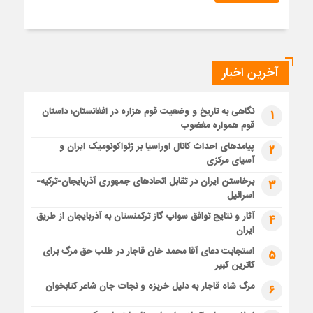
آخرین اخبار
نگاهی به تاریخ و وضعیت قوم هزاره در افغانستان؛ داستان
1
قوم همواره مغضوب
پیامدهای احداث کانال اوراسیا بر ژئواکونومیک ایران و
2
آسیای مرکزی
برخاستن ایران در تقابل اتحادهای جمهوری آذربایجان-ترکیه-
3
اسرائیل
آثار و نتایج توافق سواپ گاز ترکمنستان به آذربایجان از طریق
4
ایران
استجابت دعای آقا محمد خان قاجار در طلب حق مرگ برای
5
کاترین کبیر
مرگ شاه قاجار به دلیل خربزه و نجات جان شاعر کتابخوان
6