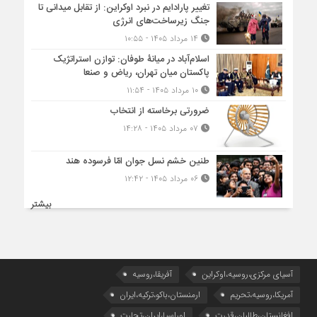
تغییر پارادایم در نبرد اوکراین: از تقابل میدانی تا
جنگ زیرساخت‌های انرژی
۱۴ مرداد ۱۴۰۵ - ۱۰:۵۵
اسلام‌آباد در میانۀ طوفان: توازن استراتژیک
پاکستان میان تهران، ریاض و صنعا
۱۰ مرداد ۱۴۰۵ - ۱۱:۵۴
ضرورتی برخاسته از انتخاب
۰۷ مرداد ۱۴۰۵ - ۱۴:۲۸
طنین خشم نسل جوان امّا فرسوده هند
۰۶ مرداد ۱۴۰۵ - ۱۲:۴۲
بیشتر
آسیای مرکزی،روسیه،اوکراین
آفریقا،روسیه
آمریکا،روسیه،تحریم
ارمنستان،باکو،ترکیه،ایران
افغانستان،طالبان،قدرت
اوراسیا،ایران،تجارت