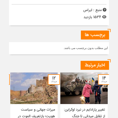
منبع : ایراس
1534 بازدید
برچسب ها
این مطلب بدون برچسب می باشد.
اخبار مرتبط
۰۷
۱۲
۱۴
مرداد
مرداد
مرداد
تغییر پارادایم در نبرد اوکراین:
میراث جهانی و سیاست
ضرور
از تقابل میدانی تا جنگ
هویت؛ بازتعریف الموت در