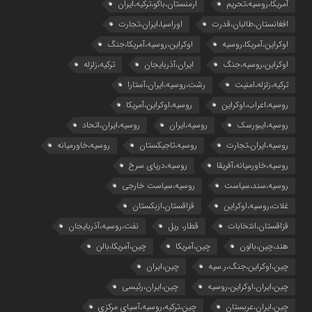
آمریکا،روسیه،تحریم
ارمنستان،باکو،ترکیه،ایران
افغانستان،طالبان،قدرت
اوراسیا،ایران،تجارت
اوکراین،آمریکا،روسیه
اوکراین،روسیه،آمریکا،جنگ
اوکراین،روسیه،جنگ
ایران،آذربایجان
ترکیه،زلزله
ترکیه،زلزله،امنیت
رشت،روسیه،ایران،آستارا
روسیه،اعراب،اوکراین
روسیه،اوکراین،آمریکا
روسیه،ایبورسک
روسیه،ایران
روسیه،ایران،اتحاد
روسیه،ایران،تجارت
روسیه،تاجیکستان
روسیه،خاورمیانه
روسیه،خاورمیانه،آفریقا
روسیه،دریای سرخ
روسیه،سند،سیاست
روسیه،سیاست خارجی
غلات،روسیه،اوکراین
قزاقستان،ازبکستان
قزاقستان،انتخابات
قطار، ریل
نفت،روسیه،آذربایجان
هند،چین،بالون
چین،آمریکا
چین،آمریکا،بالن
چین،اوکراین،جنگ،ر.سیه
چین،ایران
چین،ایران،اوکراین،روسیه
چین،ایران،رئیسی
چین،ایران،عربستان
چین،ترکیه،روسیه،آسیای مرکزی