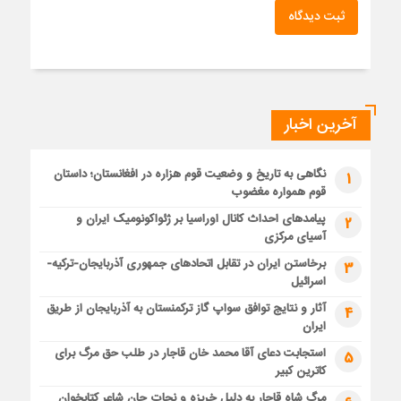
ثبت دیدگاه
آخرین اخبار
نگاهی به تاریخ و وضعیت قوم هزاره در افغانستان؛ داستان
1
قوم همواره مغضوب
پیامدهای احداث کانال اوراسیا بر ژئواکونومیک ایران و
2
آسیای مرکزی
برخاستن ایران در تقابل اتحادهای جمهوری آذربایجان-ترکیه-
3
اسرائیل
آثار و نتایج توافق سواپ گاز ترکمنستان به آذربایجان از طریق
4
ایران
استجابت دعای آقا محمد خان قاجار در طلب حق مرگ برای
5
کاترین کبیر
مرگ شاه قاجار به دلیل خربزه و نجات جان شاعر کتابخوان