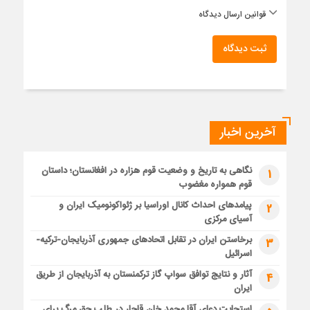
قوانین ارسال دیدگاه
ثبت دیدگاه
آخرین اخبار
نگاهی به تاریخ و وضعیت قوم هزاره در افغانستان؛ داستان
1
قوم همواره مغضوب
پیامدهای احداث کانال اوراسیا بر ژئواکونومیک ایران و
2
آسیای مرکزی
برخاستن ایران در تقابل اتحادهای جمهوری آذربایجان-ترکیه-
3
اسرائیل
آثار و نتایج توافق سواپ گاز ترکمنستان به آذربایجان از طریق
4
ایران
استجابت دعای آقا محمد خان قاجار در طلب حق مرگ برای