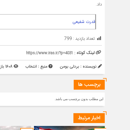
داد.
قدرت شفیعی
تعداد بازدید :
799
لینک کوتاه :
https://www.iras.ir/?p=4031
نویسنده : بردلی بومن
منبع : انتخاب
1608 بازدید
برچسب ها
این مطلب بدون برچسب می باشد.
اخبار مرتبط