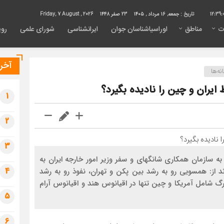
12:39:
تاریخ :
جمعه, ۱۶ مرداد , ۱۴۰۵
23 صفر 1448
Friday, 7 August , 2026
ت
مناطق
اوراسیاشناسان جوان
ایرانشناسی
شورای علمی
روی
آخری
ه‌ها
 ایران و چین را نادیده بگیرد؟
1
2
3
 به سازمان همکاری شانگهای و سفر وزیر امور خارجه ایران به
4
 از: همسویی رو به رشد بین پکن و تهران، نفوذ رو به رشد
گ شامل آمریکا و چین تنها در اقیانوس هند و اقیانوس آرام
5
6