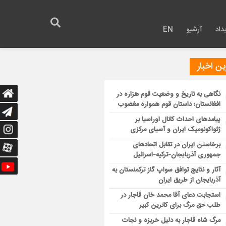
داد
آرشیو
EN
ن اخبار
نگاهی به تاریخ و وضعیت قوم هزاره در
افغانستان؛ داستان قوم همواره مغضوب
پیامدهای احداث کانال اوراسیا بر
ژئواکونومیک ایران و آسیای مرکزی
برخاستن ایران در تقابل اتحادهای
جمهوری آذربایجان-ترکیه-اسرائیل
آثار و نتایج توافق سواپ گاز ترکمنستان به
آذربایجان از طریق ایران
استجابت دعای آقا محمد خان قاجار در
طلب حق مرگ برای کاترین کبیر
مرگ شاه قاجار به دلیل خربزه و نجات