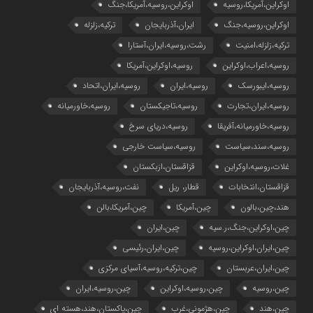
اوکراین،آمریکا،روسیه
اوکراین،روسیه،آمریکا،جنگ
اوکراین،روسیه،جنگ
ایران،آذربایجان
ترکیه،زلزله
ترکیه،زلزله،امنیت
رشت،روسیه،ایران،آستارا
روسیه،اعراب،اوکراین
روسیه،اوکراین،آمریکا
روسیه،ایبورسک
روسیه،ایران
روسیه،ایران،اتحاد
روسیه،ایران،تجارت
روسیه،تاجیکستان
روسیه،خاورمیانه
روسیه،خاورمیانه،آفریقا
روسیه،دریای سرخ
روسیه،سند،سیاست
روسیه،سیاست خارجی
غلات،روسیه،اوکراین
قزاقستان،ازبکستان
قزاقستان،انتخابات
قطار، ریل
نفت،روسیه،آذربایجان
هند،چین،بالون
چین،آمریکا
چین،آمریکا،بالن
چین،اوکراین،جنگ،ر.سیه
چین،ایران
چین،ایران،اوکراین،روسیه
چین،ایران،رئیسی
چین،ایران،عربستان
چین،ترکیه،روسیه،آسیای مرکزی
چین،روسیه
چین،روسیه،اوکراین
چین،روسیه،ایران
چین،هند
چین،هژمونی،غرب
چین،پاکستان،هند،هسته ای