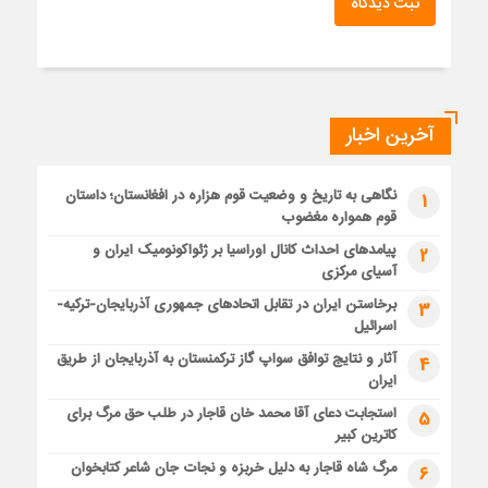
ثبت دیدگاه
آخرین اخبار
نگاهی به تاریخ و وضعیت قوم هزاره در افغانستان؛ داستان
1
قوم همواره مغضوب
پیامدهای احداث کانال اوراسیا بر ژئواکونومیک ایران و
2
آسیای مرکزی
برخاستن ایران در تقابل اتحادهای جمهوری آذربایجان-ترکیه-
3
اسرائیل
آثار و نتایج توافق سواپ گاز ترکمنستان به آذربایجان از طریق
4
ایران
استجابت دعای آقا محمد خان قاجار در طلب حق مرگ برای
5
کاترین کبیر
مرگ شاه قاجار به دلیل خربزه و نجات جان شاعر کتابخوان
6