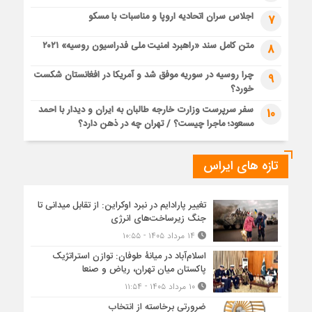
اجلاس سران اتحادیه اروپا و مناسبات با مسکو
7
متن کامل سند «راهبرد امنیت ملی فدراسیون روسیه» ۲۰۲۱
8
چرا روسیه در سوریه موفق شد و آمریکا در افغانستان شکست
9
خورد؟
سفر سرپرست وزارت خارجه طالبان به ایران و دیدار با احمد
10
مسعود؛ ماجرا چیست؟ / تهران چه در ذهن دارد؟
تازه های ایراس
تغییر پارادایم در نبرد اوکراین: از تقابل میدانی تا
جنگ زیرساخت‌های انرژی
۱۴ مرداد ۱۴۰۵ - ۱۰:۵۵
اسلام‌آباد در میانۀ طوفان: توازن استراتژیک
پاکستان میان تهران، ریاض و صنعا
۱۰ مرداد ۱۴۰۵ - ۱۱:۵۴
ضرورتی برخاسته از انتخاب