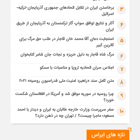
برخاستن ایران در تقابل اتحادهای جمهوری آذربایجان-ترکیه-
3
اسرائیل
آثار و نتایج توافق سواپ گاز ترکمنستان به آذربایجان از طریق
4
ایران
استجابت دعای آقا محمد خان قاجار در طلب حق مرگ برای
5
کاترین کبیر
مرگ شاه قاجار به دلیل خربزه و نجات جان شاعر کتابخوان
6
اجلاس سران اتحادیه اروپا و مناسبات با مسکو
7
متن کامل سند «راهبرد امنیت ملی فدراسیون روسیه» ۲۰۲۱
8
چرا روسیه در سوریه موفق شد و آمریکا در افغانستان شکست
9
خورد؟
سفر سرپرست وزارت خارجه طالبان به ایران و دیدار با احمد
10
مسعود؛ ماجرا چیست؟ / تهران چه در ذهن دارد؟
تازه های ایراس