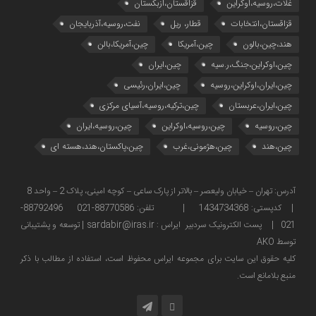
غلات،روسیه،اوکراین
قزاقستان،ازبکستان
قزاقستان،انتخابات
قطار، ریل
نفت،روسیه،آذربایجان
هند،چین،بالون
چین،آمریکا
چین،آمریکا،بالن
چین،اوکراین،جنگ،ر.سیه
چین،ایران
چین،ایران،اوکراین،روسیه
چین،ایران،رئیسی
چین،ایران،عربستان
چین،ترکیه،روسیه،آسیای مرکزی
چین،روسیه
چین،روسیه،اوکراین
چین،روسیه،ایران
چین،هند
چین،هژمونی،غرب
چین،پاکستان،هند،هسته ای
آدرس: تهران – خیابان ولیعصر – بالاتر از پارک ساعی – کوچه امینی، پلاک 2 – واحد 8
| کدپستی: 1434734368 | تلفن: 88770586-021 88792496-
021 | پست الکترونیک سردبیر ایراس : sardabir@iras.ir |
توسعه و پشتیبانی
توسط AKO
كليه حقوق این سایت برای مجموعه ایراس محفوظ است، استفاده از مطالب با ذكر
منبع بلامانع است.