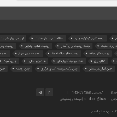
م
ارمنستان،باکو،ترکیه،ایران
افغانستان،طالبان،قدرت
اوراسیا،ایران،تجارت
ه،زلزله،امنیت
رشت،روسیه،ایران،آستارا
روسیه،اعراب،اوکراین
روسیه،اوکرا
روسیه،خاورمیانه
روسیه،خاورمیانه،آفریقا
روسیه،دریای سرخ
روسیه
قطار، ریل
نفت،روسیه،آذربایجان
هند،چین،بالون
چین،آمریکا
چین،ایران،عربستان
چین،ترکیه،روسیه،آسیای مرکزی
چین،روسیه
چین،
آدرس: تهران – خیابان ولیعصر – بالاتر از پارک ساعی – کوچه امینی، پلاک 2 – واحد 8 | کدپستی: 1434734368 |
توسعه و پشتیبانی
ر منبع بلامانع است.