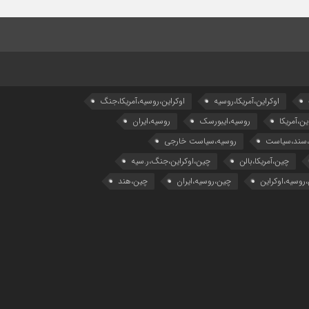
اوکراین،آمریکا،روسیه
اوکراین،روسیه،آمریکا،جنگ
ین،آمریکا
روسیه،ایبورسک
روسیه،ایران
،سند،سیاست
روسیه،سیاست خارجی
چین،آمریکا،بالن
چین،اوکراین،جنگ،ر.سیه
روسیه،اوکراین
چین،روسیه،ایران
چین،هند