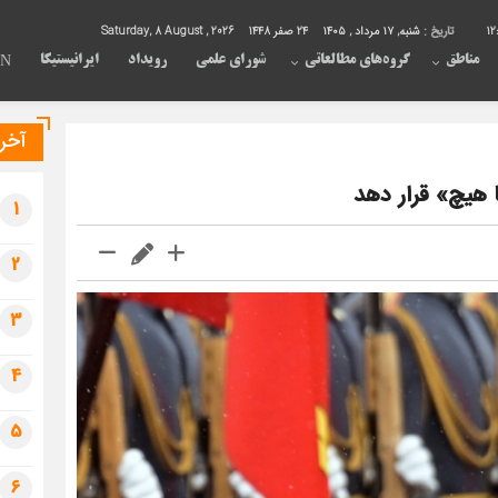
12
تاریخ :
شنبه, ۱۷ مرداد , ۱۴۰۵
24 صفر 1448
Saturday, 8 August , 2026
مناطق
گروه‌های مطالعاتی
شورای علمی
رویداد
ایرانیستیکا
EN
آخری
 هیچ» قرار دهد
1
2
3
4
5
6