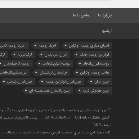
درباره ما
تماس با ما
آرشیو
آسیای مرکزی،روسیه،اوکراین
آفریقا،روسیه
آمریکا،روسیه،تحری
اوکراین،روسیه،جنگ
ایران،آذربایجان
ترکیه،زلزله
ترکی
روسیه،ایران،اتحاد
روسیه،ایران،تجارت
روسیه،تاجیکستان
غلات،روسیه،اوکراین
قزاقستان،ازبکستان
قزاقستان،انتخابات
چین،ایران
چین،ایران،اوکراین،روسیه
چین،ایران،رئیسی
چین،هژمونی،غرب
چین،پاکستان،هند،هسته ای
تلفن: 88770586-021 88792496-021 | پست الکترونیک سردبیر ایراس : sardabir@iras.ir |
توسط AKO
كليه حقوق این سایت برای مجموعه ایراس محفوظ است، استفاده از مطالب با ذك