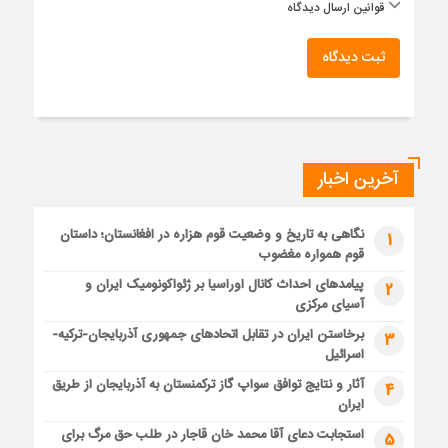
قوانین ارسال دیدگاه
ثبت دیدگاه
آخرین اخبار
نگاهی به تاریخ و وضعیت قوم هزاره در افغانستان؛ داستان
1
قوم همواره مغضوب
پیامدهای احداث کانال اوراسیا بر ژئواکونومیک ایران و
2
آسیای مرکزی
برخاستن ایران در تقابل اتحادهای جمهوری آذربایجان-ترکیه-
3
اسرائیل
آثار و نتایج توافق سواپ گاز ترکمنستان به آذربایجان از طریق
4
ایران
استجابت دعای آقا محمد خان قاجار در طلب حق مرگ برای
5