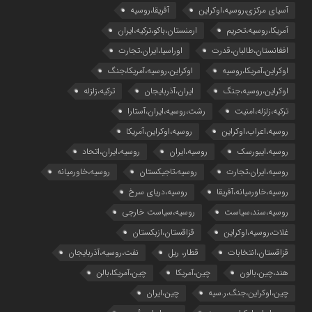
آسیای مرکزی،روسیه،اوکراین
آفریقا،روسیه
آمریکا،روسیه،تحریم
ارمنستان،باکو،ترکیه،ایران
افغانستان،طالبان،قدرت
اوراسیا،ایران،تجارت
اوکراین،آمریکا،روسیه
اوکراین،روسیه،آمریکا،جنگ
اوکراین،روسیه،جنگ
ایران،آذربایجان
ترکیه،زلزله
ترکیه،زلزله،امنیت
رشت،روسیه،ایران،آستارا
روسیه،اعراب،اوکراین
روسیه،اوکراین،آمریکا
روسیه،ایبورسک
روسیه،ایران
روسیه،ایران،اتحاد
روسیه،ایران،تجارت
روسیه،تاجیکستان
روسیه،خاورمیانه
روسیه،خاورمیانه،آفریقا
روسیه،دریای سرخ
روسیه،سند،سیاست
روسیه،سیاست خارجی
غلات،روسیه،اوکراین
قزاقستان،ازبکستان
قزاقستان،انتخابات
قطار، ریل
نفت،روسیه،آذربایجان
هند،چین،بالون
چین،آمریکا
چین،آمریکا،بالن
چین،اوکراین،جنگ،ر.سیه
چین،ایران