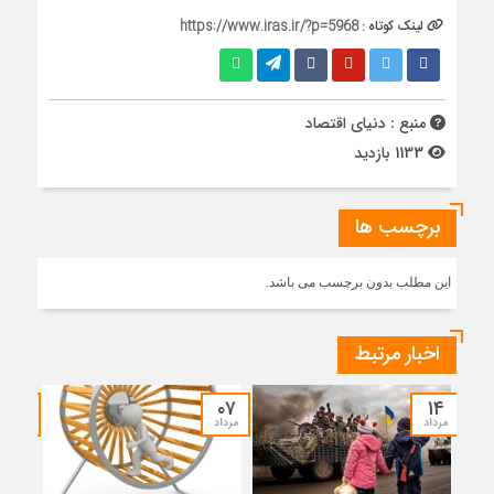
لینک کوتاه :
https://www.iras.ir/?p=5968
منبع : دنیای اقتصاد
1133 بازدید
برچسب ها
این مطلب بدون برچسب می باشد.
اخبار مرتبط
۳۰
۰۷
۱۴
مرداد
مرداد
تیر