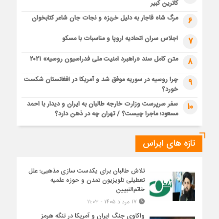
کاترین کبیر
مرگ شاه قاجار به دلیل خربزه و نجات جان شاعر کتابخوان
6
اجلاس سران اتحادیه اروپا و مناسبات با مسکو
7
متن کامل سند «راهبرد امنیت ملی فدراسیون روسیه» ۲۰۲۱
8
چرا روسیه در سوریه موفق شد و آمریکا در افغانستان شکست
9
خورد؟
سفر سرپرست وزارت خارجه طالبان به ایران و دیدار با احمد
10
مسعود؛ ماجرا چیست؟ / تهران چه در ذهن دارد؟
تازه های ایراس
تلاش طالبان برای یکدست سازی مذهبی؛ علل
تعطیلی تلویزیون تمدن و حوزه علمیه
خاتم‌النبیین
۱۷ مرداد ۱۴۰۵ - ۱۱:۰۳
واکاوی جنگ ایران و آمریکا در تنگه هرمز