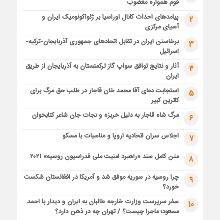
قوم همواره مغضوب
پیامدهای احداث کانال اوراسیا بر ژئواکونومیک ایران و
2
آسیای مرکزی
برخاستن ایران در تقابل اتحادهای جمهوری آذربایجان-ترکیه-
3
اسرائیل
آثار و نتایج توافق سواپ گاز ترکمنستان به آذربایجان از طریق
4
ایران
استجابت دعای آقا محمد خان قاجار در طلب حق مرگ برای
5
کاترین کبیر
مرگ شاه قاجار به دلیل خربزه و نجات جان شاعر کتابخوان
6
اجلاس سران اتحادیه اروپا و مناسبات با مسکو
7
متن کامل سند «راهبرد امنیت ملی فدراسیون روسیه» ۲۰۲۱
8
چرا روسیه در سوریه موفق شد و آمریکا در افغانستان شکست
9
خورد؟
سفر سرپرست وزارت خارجه طالبان به ایران و دیدار با احمد
10
مسعود؛ ماجرا چیست؟ / تهران چه در ذهن دارد؟