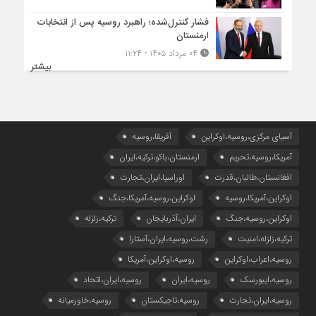
فشار کنترل‌شده؛ راهبرد روسیه پس از انتخابات
ارمنستان
۰۴ مرداد ۱۴۰۵ - ۱۱:۲۴
بیشتر
آسیای مرکزی،روسیه،اوکراین
آفریقا،روسیه
آمریکا،روسیه،تحریم
ارمنستان،باکو،ترکیه،ایران
افغانستان،طالبان،قدرت
اوراسیا،ایران،تجارت
اوکراین،آمریکا،روسیه
اوکراین،روسیه،آمریکا،جنگ
اوکراین،روسیه،جنگ
ایران،آذربایجان
ترکیه،زلزله
ترکیه،زلزله،امنیت
رشت،روسیه،ایران،آستارا
روسیه،اعراب،اوکراین
روسیه،اوکراین،آمریکا
روسیه،ایبورسک
روسیه،ایران
روسیه،ایران،اتحاد
روسیه،ایران،تجارت
روسیه،تاجیکستان
روسیه،خاورمیانه