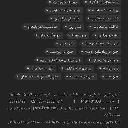
روسیه،خاورمیانه،آفریقا
روسیه،دریای سرخ
روسیه،سند،سیاست
روسیه،سیاست خارجی
غلات،روسیه،اوکراین
قزاقستان،ازبکستان
قزاقستان،انتخابات
قطار، ریل
نفت،روسیه،آذربایجان
هند،چین،بالون
چین،آمریکا
چین،آمریکا،بالن
چین،اوکراین،جنگ،ر.سیه
چین،ایران
چین،ایران،اوکراین،روسیه
چین،ایران،رئیسی
چین،ایران،عربستان
چین،ترکیه،روسیه،آسیای مرکزی
چین،روسیه
چین،روسیه،اوکراین
چین،روسیه،ایران
چین،هند
چین،هژمونی،غرب
چین،پاکستان،هند،هسته ای
آدرس: تهران – خیابان ولیعصر – بالاتر از پارک ساعی – کوچه امینی، پلاک 2 – واحد 8
| کدپستی: 1434734368 | تلفن: 88770586-021 88792496-
021 | پست الکترونیک سردبیر ایراس : sardabir@iras.ir |
توسعه و پشتیبانی
توسط AKO
كليه حقوق این سایت برای مجموعه ایراس محفوظ است، استفاده از مطالب با ذكر