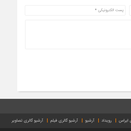
ی ایراس
رویداد
آرشیو
آرشیو گالری فیلم
آرشیو گالری تصاویر