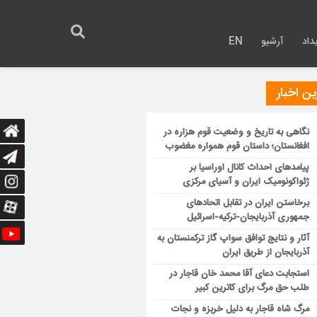
داد
آرشیو
EN
ن اخبار
نگاهی به تاریخ و وضعیت قوم هزاره در
افغانستان؛ داستان قوم همواره مغضوب
پیامدهای احداث کانال اوراسیا بر
ژئواکونومیک ایران و آسیای مرکزی
برخاستن ایران در تقابل اتحادهای
جمهوری آذربایجان-ترکیه-اسرائیل
آثار و نتایج توافق سواپ گاز ترکمنستان به
آذربایجان از طریق ایران
استجابت دعای آقا محمد خان قاجار در
طلب حق مرگ برای کاترین کبیر
مرگ شاه قاجار به دلیل خربزه و نجات