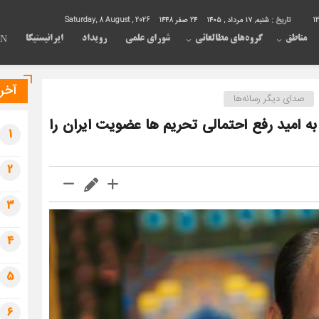
1
تاریخ :
شنبه, ۱۷ مرداد , ۱۴۰۵
24 صفر 1448
Saturday, 8 August , 2026
مناطق
گروه‌های مطالعاتی
شورای علمی
رویداد
ایرانیستیکا
EN
آخری
صدای دیگر رسانه‌ها
ه امید رفع احتمالی تحریم ها عضویت ایران را
1
2
3
4
5
6