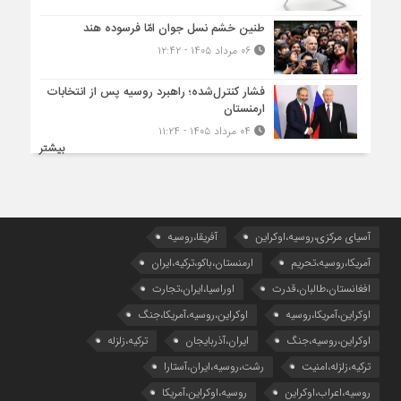
طنین خشم نسل جوان امّا فرسوده هند
۰۶ مرداد ۱۴۰۵ - ۱۲:۴۲
فشار کنترل‌شده؛ راهبرد روسیه پس از انتخابات
ارمنستان
۰۴ مرداد ۱۴۰۵ - ۱۱:۲۴
بیشتر
آسیای مرکزی،روسیه،اوکراین
آفریقا،روسیه
آمریکا،روسیه،تحریم
ارمنستان،باکو،ترکیه،ایران
افغانستان،طالبان،قدرت
اوراسیا،ایران،تجارت
اوکراین،آمریکا،روسیه
اوکراین،روسیه،آمریکا،جنگ
اوکراین،روسیه،جنگ
ایران،آذربایجان
ترکیه،زلزله
ترکیه،زلزله،امنیت
رشت،روسیه،ایران،آستارا
روسیه،اعراب،اوکراین
روسیه،اوکراین،آمریکا