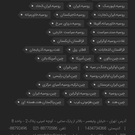
روسیه،ایبورسک
روسیه،ایران
روسیه،ایران،اتحاد
روسیه،ایران،تجارت
روسیه،تاجیکستان
روسیه،خاورمیانه
روسیه،خاورمیانه،آفریقا
روسیه،دریای سرخ
روسیه،سند،سیاست
روسیه،سیاست خارجی
غلات،روسیه،اوکراین
قزاقستان،ازبکستان
قزاقستان،انتخابات
قطار، ریل
نفت،روسیه،آذربایجان
هند،چین،بالون
چین،آمریکا
چین،آمریکا،بالن
چین،اوکراین،جنگ،ر.سیه
چین،ایران
چین،ایران،اوکراین،روسیه
چین،ایران،رئیسی
چین،ایران،عربستان
چین،ترکیه،روسیه،آسیای مرکزی
چین،روسیه
چین،روسیه،اوکراین
چین،روسیه،ایران
چین،هند
چین،هژمونی،غرب
چین،پاکستان،هند،هسته ای
آدرس: تهران – خیابان ولیعصر – بالاتر از پارک ساعی – کوچه امینی، پلاک 2 – واحد 8
| کدپستی: 1434734368 | تلفن: 88770586-021 88792496-