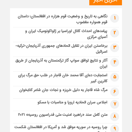
آخرین اخبار
نگاهی به تاریخ و وضعیت قوم هزاره در افغانستان؛ داستان
1
قوم همواره مغضوب
پیامدهای احداث کانال اوراسیا بر ژئواکونومیک ایران و
2
آسیای مرکزی
برخاستن ایران در تقابل اتحادهای جمهوری آذربایجان-ترکیه-
3
اسرائیل
آثار و نتایج توافق سواپ گاز ترکمنستان به آذربایجان از طریق
4
ایران
استجابت دعای آقا محمد خان قاجار در طلب حق مرگ برای
5
کاترین کبیر
مرگ شاه قاجار به دلیل خربزه و نجات جان شاعر کتابخوان
6
اجلاس سران اتحادیه اروپا و مناسبات با مسکو
7
متن کامل سند «راهبرد امنیت ملی فدراسیون روسیه» ۲۰۲۱
8
چرا روسیه در سوریه موفق شد و آمریکا در افغانستان شکست
9