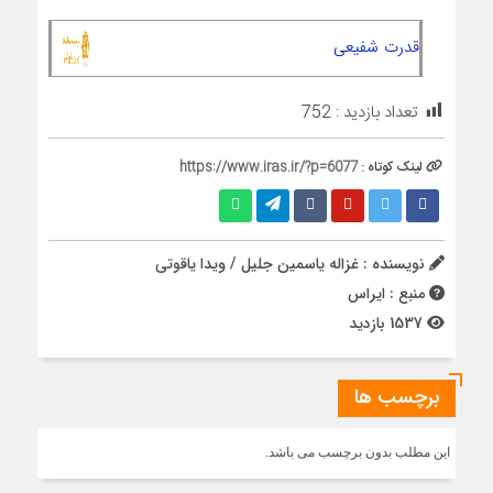
قدرت شفیعی
تعداد بازدید :
752
لینک کوتاه :
https://www.iras.ir/?p=6077
نویسنده : غزاله یاسمین جلیل / ویدا یاقوتی
منبع : ایراس
1537 بازدید
برچسب ها
این مطلب بدون برچسب می باشد.