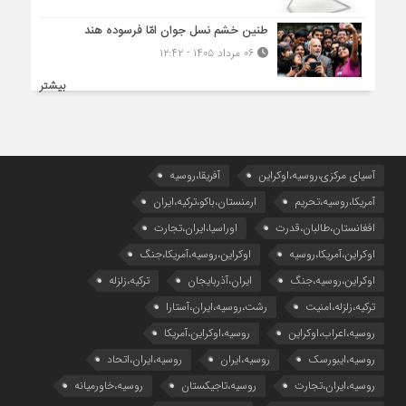
طنین خشم نسل جوان امّا فرسوده هند
۰۶ مرداد ۱۴۰۵ - ۱۲:۴۲
بیشتر
آسیای مرکزی،روسیه،اوکراین
آفریقا،روسیه
آمریکا،روسیه،تحریم
ارمنستان،باکو،ترکیه،ایران
افغانستان،طالبان،قدرت
اوراسیا،ایران،تجارت
اوکراین،آمریکا،روسیه
اوکراین،روسیه،آمریکا،جنگ
اوکراین،روسیه،جنگ
ایران،آذربایجان
ترکیه،زلزله
ترکیه،زلزله،امنیت
رشت،روسیه،ایران،آستارا
روسیه،اعراب،اوکراین
روسیه،اوکراین،آمریکا
روسیه،ایبورسک
روسیه،ایران
روسیه،ایران،اتحاد
روسیه،ایران،تجارت
روسیه،تاجیکستان
روسیه،خاورمیانه