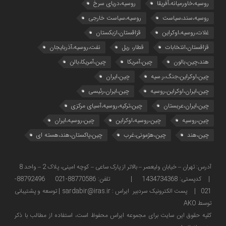
روسیه،خاورمیانه،آفریقا
روسیه،دریای سرخ
روسیه،سند،سیاست
روسیه،سیاست خارجی
غلات،روسیه،اوکراین
قزاقستان،ازبکستان
قزاقستان،انتخابات
قطار، ریل
نفت،روسیه،آذربایجان
هند،چین،بالون
چین،آمریکا
چین،آمریکا،بالن
چین،اوکراین،جنگ،ر.سیه
چین،ایران
چین،ایران،اوکراین،روسیه
چین،ایران،رئیسی
چین،ایران،عربستان
چین،ترکیه،روسیه،آسیای مرکزی
چین،روسیه
چین،روسیه،اوکراین
چین،روسیه،ایران
چین،هند
چین،هژمونی،غرب
چین،پاکستان،هند،هسته ای
آدرس: تهران – خیابان ولیعصر – بالاتر از پارک ساعی – کوچه امینی، پلاک 2 – واحد 8
| کدپستی: 1434734368 | تلفن: 88770586-021 88792496-
021 | پست الکترونیک سردبیر ایراس : sardabir@iras.ir |
توسعه و پشتیبانی
توسط AKO
كليه حقوق این سایت برای مجموعه ایراس محفوظ است، استفاده از مطالب با ذكر