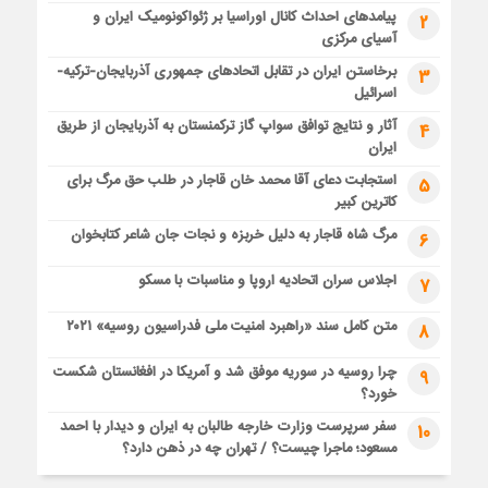
پیامدهای احداث کانال اوراسیا بر ژئواکونومیک ایران و
2
آسیای مرکزی
برخاستن ایران در تقابل اتحادهای جمهوری آذربایجان-ترکیه-
3
اسرائیل
آثار و نتایج توافق سواپ گاز ترکمنستان به آذربایجان از طریق
4
ایران
استجابت دعای آقا محمد خان قاجار در طلب حق مرگ برای
5
کاترین کبیر
مرگ شاه قاجار به دلیل خربزه و نجات جان شاعر کتابخوان
6
اجلاس سران اتحادیه اروپا و مناسبات با مسکو
7
متن کامل سند «راهبرد امنیت ملی فدراسیون روسیه» ۲۰۲۱
8
چرا روسیه در سوریه موفق شد و آمریکا در افغانستان شکست
9
خورد؟
سفر سرپرست وزارت خارجه طالبان به ایران و دیدار با احمد
10
مسعود؛ ماجرا چیست؟ / تهران چه در ذهن دارد؟