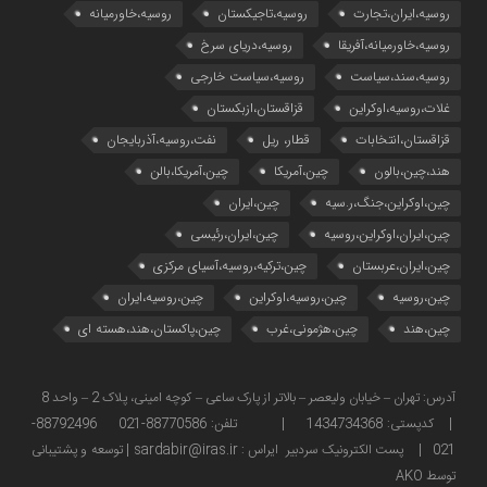
روسیه،ایران،تجارت
روسیه،تاجیکستان
روسیه،خاورمیانه
روسیه،خاورمیانه،آفریقا
روسیه،دریای سرخ
روسیه،سند،سیاست
روسیه،سیاست خارجی
غلات،روسیه،اوکراین
قزاقستان،ازبکستان
قزاقستان،انتخابات
قطار، ریل
نفت،روسیه،آذربایجان
هند،چین،بالون
چین،آمریکا
چین،آمریکا،بالن
چین،اوکراین،جنگ،ر.سیه
چین،ایران
چین،ایران،اوکراین،روسیه
چین،ایران،رئیسی
چین،ایران،عربستان
چین،ترکیه،روسیه،آسیای مرکزی
چین،روسیه
چین،روسیه،اوکراین
چین،روسیه،ایران
چین،هند
چین،هژمونی،غرب
چین،پاکستان،هند،هسته ای
آدرس: تهران – خیابان ولیعصر – بالاتر از پارک ساعی – کوچه امینی، پلاک 2 – واحد 8
| کدپستی: 1434734368 | تلفن: 88770586-021 88792496-
021 | پست الکترونیک سردبیر ایراس : sardabir@iras.ir |
توسعه و پشتیبانی
توسط AKO