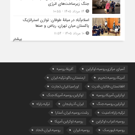
جنگ زیرساخت‌های انرژی
۱۴ مرداد ۱۴۰۵ - ۱۰:۵۵
اسلام‌آباد در میانۀ طوفان: توازن استراتژیک
پاکستان میان تهران، ریاض و صنعا
۱۰ مرداد ۱۴۰۵ - ۱۱:۵۴
بیشتر
آسیای مرکزی،روسیه،اوکراین
آفریقا،روسیه
آمریکا،روسیه،تحریم
ارمنستان،باکو،ترکیه،ایران
افغانستان،طالبان،قدرت
اوراسیا،ایران،تجارت
اوکراین،آمریکا،روسیه
اوکراین،روسیه،آمریکا،جنگ
اوکراین،روسیه،جنگ
ایران،آذربایجان
ترکیه،زلزله
ترکیه،زلزله،امنیت
رشت،روسیه،ایران،آستارا
روسیه،اعراب،اوکراین
روسیه،اوکراین،آمریکا
روسیه،ایبورسک
روسیه،ایران
روسیه،ایران،اتحاد