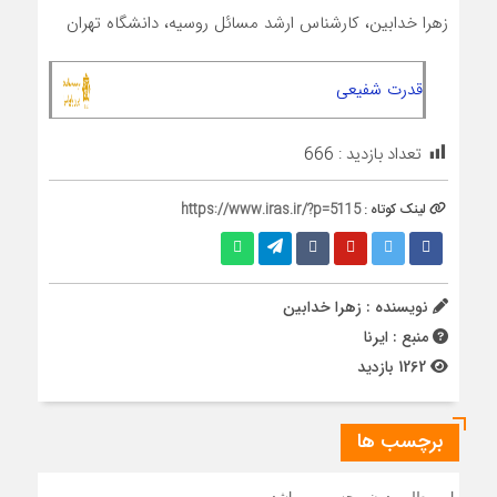
زهرا خدابین، کارشناس ارشد مسائل روسیه، دانشگاه تهران
قدرت شفیعی
تعداد بازدید :
666
لینک کوتاه :
https://www.iras.ir/?p=5115
نویسنده : زهرا خدابین
منبع : ایرنا
1262 بازدید
برچسب ها