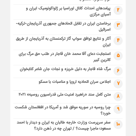
پیامدهای احداث کانال اوراسیا بر ژئواکونومیک ایران و
2
آسیای مرکزی
برخاستن ایران در تقابل اتحادهای جمهوری آذربایجان-ترکیه-
3
اسرائیل
آثار و نتایج توافق سواپ گاز ترکمنستان به آذربایجان از طریق
4
ایران
استجابت دعای آقا محمد خان قاجار در طلب حق مرگ برای
5
کاترین کبیر
مرگ شاه قاجار به دلیل خربزه و نجات جان شاعر کتابخوان
6
اجلاس سران اتحادیه اروپا و مناسبات با مسکو
7
متن کامل سند «راهبرد امنیت ملی فدراسیون روسیه» ۲۰۲۱
8
چرا روسیه در سوریه موفق شد و آمریکا در افغانستان شکست
9
خورد؟
سفر سرپرست وزارت خارجه طالبان به ایران و دیدار با احمد
10
مسعود؛ ماجرا چیست؟ / تهران چه در ذهن دارد؟