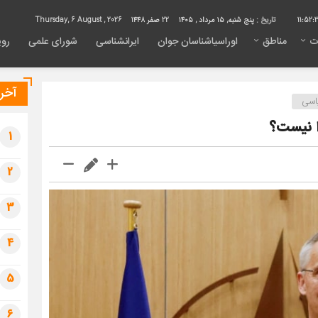
11:52:
تاریخ :
پنج شنبه, ۱۵ مرداد , ۱۴۰۵
22 صفر 1448
Thursday, 6 August , 2026
ت
مناطق
اوراسیاشناسان جوان
ایرانشناسی
شورای علمی
روی
آخری
اسی
ا نیست؟
1
2
3
4
5
6