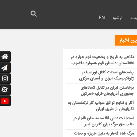
داد
آرشیو
EN
ن اخبار
نگاهی به تاریخ و وضعیت قوم هزاره در
افغانستان؛ داستان قوم همواره مغضوب
پیامدهای احداث کانال اوراسیا بر
ژئواکونومیک ایران و آسیای مرکزی
برخاستن ایران در تقابل اتحادهای
جمهوری آذربایجان-ترکیه-اسرائیل
آثار و نتایج توافق سواپ گاز ترکمنستان به
آذربایجان از طریق ایران
استجابت دعای آقا محمد خان قاجار در
طلب حق مرگ برای کاترین کبیر
مرگ شاه قاجار به دلیل خربزه و نجات