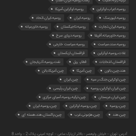
ترکیه،زلزله،امنیت
رشت،روسیه،ایران،آستارا
روسیه،اعراب،اوکراین
روسیه،اوکراین،آمریکا
روسیه،ایبورسک
روسیه،ایران
روسیه،ایران،اتحاد
روسیه،ایران،تجارت
روسیه،تاجیکستان
روسیه،خاورمیانه
روسیه،خاورمیانه،آفریقا
روسیه،دریای سرخ
روسیه،سند،سیاست
روسیه،سیاست خارجی
غلات،روسیه،اوکراین
قزاقستان،ازبکستان
قزاقستان،انتخابات
قطار، ریل
نفت،روسیه،آذربایجان
هند،چین،بالون
چین،آمریکا
چین،آمریکا،بالن
چین،اوکراین،جنگ،ر.سیه
چین،ایران
چین،ایران،اوکراین،روسیه
چین،ایران،رئیسی
چین،ایران،عربستان
چین،ترکیه،روسیه،آسیای مرکزی
چین،روسیه
چین،روسیه،اوکراین
چین،روسیه،ایران
چین،هند
چین،هژمونی،غرب
چین،پاکستان،هند،هسته ای
آدرس: تهران – خیابان ولیعصر – بالاتر از پارک ساعی – کوچه امینی، پلاک 2 – واحد 8