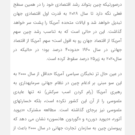
درصورتی­که چین بتواند رشد اقتصادی خود را در همین سطح
فعلی نگه دارد تا سال ۲۰۲۸ به قدرت اول اقتصادی جهان
تبدیل خواهد شد و ایالات متحده آمریکا را پشت سر خواهد
گذاشت. این در حالی­ است که به تناسب رشد چین سهم
آمریکا از اقتصاد جهان رو به افول است؛ سهم آمریکا از اقتصاد
جهانی در سال ۱۹۶۰ حدود۴۰ درصد بود؛ در حالی­که در
سال۲۰۲۰ به زیر۲۵ درصد سقوط کرده است.
در عین حال تز نخبگان سیاسی آمریکا حداقل از سال ۲۰۰۰ به
این سو مبنی بر ادغام چین در نظام جهانی سرمایه­داری به
رهبری آمریکا (رام کردن اسب سرکش) نه تنها عایدی
ملموسی را از آن این کشور نکرده است، بلکه خسارت­های
ملموسی نیز برجای گذاشته است. مطالعه مشترک «دیوید
آتور»، «دیوید دورن» و «گوردون هانسون» نشان می دهد که
پیوستن چین به سازمان تجارت جهانی در سال ۲۰۰۰ باعث از