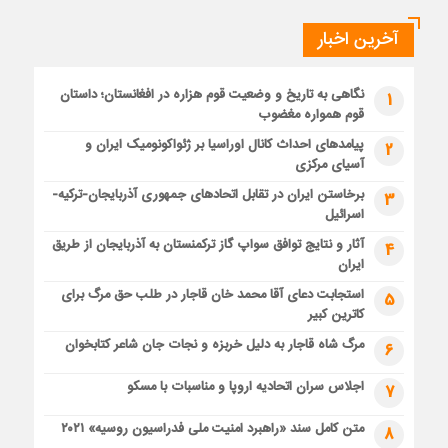
آخرین اخبار
نگاهی به تاریخ و وضعیت قوم هزاره در افغانستان؛ داستان
1
قوم همواره مغضوب
پیامدهای احداث کانال اوراسیا بر ژئواکونومیک ایران و
2
آسیای مرکزی
برخاستن ایران در تقابل اتحادهای جمهوری آذربایجان-ترکیه-
3
اسرائیل
آثار و نتایج توافق سواپ گاز ترکمنستان به آذربایجان از طریق
4
ایران
استجابت دعای آقا محمد خان قاجار در طلب حق مرگ برای
5
کاترین کبیر
مرگ شاه قاجار به دلیل خربزه و نجات جان شاعر کتابخوان
6
اجلاس سران اتحادیه اروپا و مناسبات با مسکو
7
متن کامل سند «راهبرد امنیت ملی فدراسیون روسیه» ۲۰۲۱
8