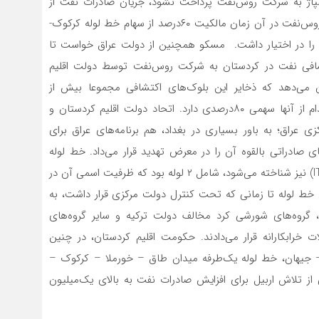
پمپاژ به شرکت روس‌‌‌نفت پرداخت نشود، جریان صادرات نفت از
طریق خط لوله کرکوک – جیهان از سر گرفته نخواهد شد. روس‌‌‌‌‌‌نفت در آن زمان مالکیت ۶۰‌درصد از سهام خط لوله کرکوک-
را در اختیار داشت. مسکو همچنین از دولت عراق خواست تا
‌‌‌اعتبار دانستن واگذاری ۵ بلوک اکتشافی نفت در کردستان به شرکت روس‌‌‌نفت توسط دولت اقلیم
 می‌دهد که ذخایر این بلوک‌‌‌های اکتشافی مجموعا بیش از
۶۷۰‌میلیون بشکه نفت است و شرکت روس‌‌‌نفت در هر کدام از آنها سهمی ۸۰‌درصدی دارد. اتحاد دولت اقلیم کردستان و
ی عراق؛ به باور بسیاری در بغداد، هم برنامه‌‌‌های عراق برای
ادراتی بالقوه آن را در معرض تهدید قرار می‌‌‌داد. خط لوله
کرکوک به جیهان که تحت عنوان خط لوله عراق – ترکیه (ITP) نیز شناخته می‌شود، شامل ۲ لوله بود که ظرفیت اسمی آن در
ات این خط لوله تا زمانی که تحت کنترل دولت مرکزی قرار داشت، به
 در آن زمان، گروه‌‌‌های شورشی کرد مخالف دولت ترکیه و سایر گروه‌‌‌های
رابکارانه قرار می‌‌‌دادند. حکومت اقلیم کردستان، در چنین
 جیهان، خط لوله یک‌طرفه میدان طاق – خورملا – کرکوک –
 از تلاش اربیل برای افزایش صادرات نفت به بالای یک‌میلیون