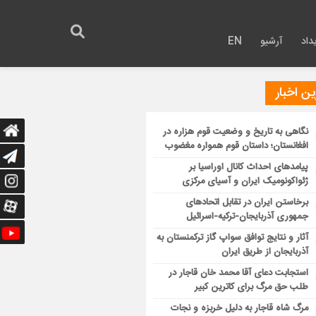
داد
آرشیو
EN
ن اخبار
نگاهی به تاریخ و وضعیت قوم هزاره در
افغانستان؛ داستان قوم همواره مغضوب
پیامدهای احداث کانال اوراسیا بر
ژئواکونومیک ایران و آسیای مرکزی
برخاستن ایران در تقابل اتحادهای
جمهوری آذربایجان-ترکیه-اسرائیل
آثار و نتایج توافق سواپ گاز ترکمنستان به
آذربایجان از طریق ایران
استجابت دعای آقا محمد خان قاجار در
طلب حق مرگ برای کاترین کبیر
مرگ شاه قاجار به دلیل خربزه و نجات