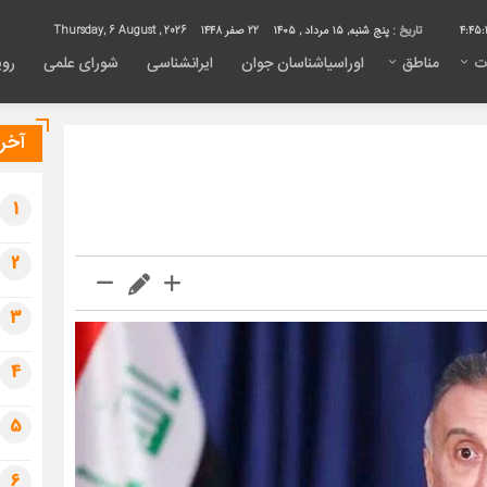
4:45:
تاریخ :
پنج شنبه, ۱۵ مرداد , ۱۴۰۵
22 صفر 1448
Thursday, 6 August , 2026
ت
مناطق
اوراسیاشناسان جوان
ایرانشناسی
شورای علمی
روی
آخری
1
2
3
4
5
6