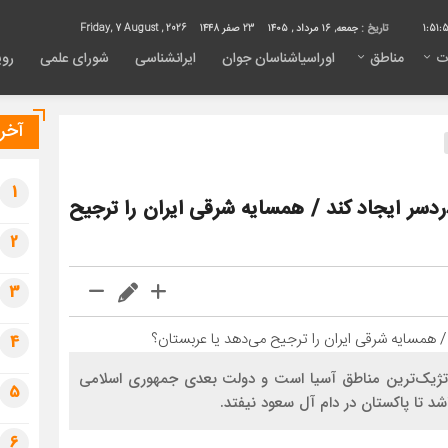
1:51:
تاریخ :
جمعه, ۱۶ مرداد , ۱۴۰۵
23 صفر 1448
Friday, 7 August , 2026
ت
مناطق
اوراسیاشناسان جوان
ایرانشناسی
شورای علمی
روی
آخری
1
ردسر ایجاد کند / همسایه شرقی ایران را ترجیح
2
3
4
راتژیک‌ترین مناطق آسیا است و دولت بعدی جمهوری اسلامی
5
اشد تا پاکستان در دام آل سعود نیفتد.
6