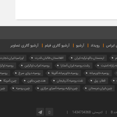
ی ایراس
رویداد
آرشیو
آرشیو گالری فیلم
آرشیو گالری تصاویر
م
ارمنستان،باکو،ترکیه،ایران
افغانستان،طالبان،قدرت
اوراسیا،ایران،تجارت
ه،زلزله،امنیت
رشت،روسیه،ایران،آستارا
روسیه،اعراب،اوکراین
روسیه،اوکرا
روسیه،خاورمیانه
روسیه،خاورمیانه،آفریقا
روسیه،دریای سرخ
روسیه
قطار، ریل
نفت،روسیه،آذربایجان
هند،چین،بالون
چین،آمریکا
چین،ایران،عربستان
چین،ترکیه،روسیه،آسیای مرکزی
چین،روسیه
چین،
آدرس: تهران – خیابان ولیعصر – بالاتر از پارک ساعی – کوچه امینی، پلاک 2 – واحد 8 | کدپستی: 1434734368 |