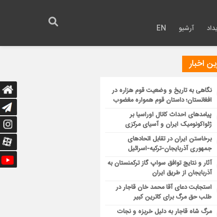
داد
آرشیو
EN
ن اخبار
نگاهی به تاریخ و وضعیت قوم هزاره در
افغانستان؛ داستان قوم همواره مغضوب
پیامدهای احداث کانال اوراسیا بر
ژئواکونومیک ایران و آسیای مرکزی
برخاستن ایران در تقابل اتحادهای
جمهوری آذربایجان-ترکیه-اسرائیل
آثار و نتایج توافق سواپ گاز ترکمنستان به
آذربایجان از طریق ایران
استجابت دعای آقا محمد خان قاجار در
طلب حق مرگ برای کاترین کبیر
مرگ شاه قاجار به دلیل خربزه و نجات