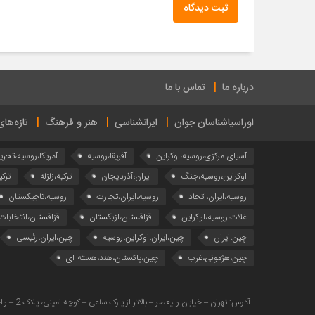
ثبت دیدگاه
درباره ما
تماس با ما
اوراسیاشناسان جوان
ایرانشناسی
هنر و فرهنگ
تازه‌ها
آسیای مرکزی،روسیه،اوکراین
آفریقا،روسیه
آمریکا،روسیه،تحری
اوکراین،روسیه،جنگ
ایران،آذربایجان
ترکیه،زلزله
ترکی
روسیه،ایران،اتحاد
روسیه،ایران،تجارت
روسیه،تاجیکستان
غلات،روسیه،اوکراین
قزاقستان،ازبکستان
قزاقستان،انتخابات
چین،ایران
چین،ایران،اوکراین،روسیه
چین،ایران،رئیسی
چین،هژمونی،غرب
چین،پاکستان،هند،هسته ای