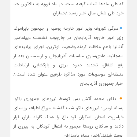
که طی ماه‌ها شتاب گرفته است، در ماه فوریه به بالاترین حد
خود طی شش سال اخیر رسید./جماران
سرگی لاوروف وزیر امور خارجه روسیه و جیحون بایراموف
وزیر امور خارجه آذربایجان در چارچوب نشست دیپلماسی
آنتالیا باهم ملاقات کردند.وضعیت اوکراین، اجرای بیانیه‌های
سه‌جانبه، عادی‌سازی مناسبات آذربایجان و ارمنستان بعد از
رفع اشغال، تحدید حدود مرزی و بازگشایی ارتباطات
منطقه‌ای موضوعات مورد مذاکره طرفین عنوان شده است./
اخبار جمهوری آذربایجان
نقض مجدد آتش بس توسط نیروهای جمهوری باکو.
رسانه ارمنی: نیروهای باکو شب گذشته مزراع اطراف روستای
خرامورت استان آسکران قره باغ را هدف گلوله باران قرار
دادند و ساکنان روستا مجبور به انتقال کودکان به بیرون از
روستا شدند./اخبار سپاه پاسداران