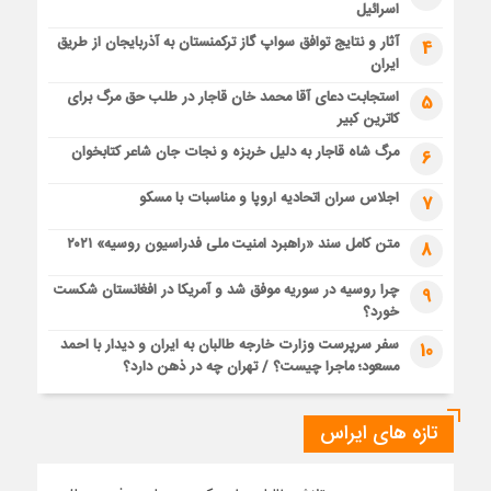
اسرائیل
آثار و نتایج توافق سواپ گاز ترکمنستان به آذربایجان از طریق
4
ایران
استجابت دعای آقا محمد خان قاجار در طلب حق مرگ برای
5
کاترین کبیر
مرگ شاه قاجار به دلیل خربزه و نجات جان شاعر کتابخوان
6
اجلاس سران اتحادیه اروپا و مناسبات با مسکو
7
متن کامل سند «راهبرد امنیت ملی فدراسیون روسیه» ۲۰۲۱
8
چرا روسیه در سوریه موفق شد و آمریکا در افغانستان شکست
9
خورد؟
سفر سرپرست وزارت خارجه طالبان به ایران و دیدار با احمد
10
مسعود؛ ماجرا چیست؟ / تهران چه در ذهن دارد؟
تازه های ایراس