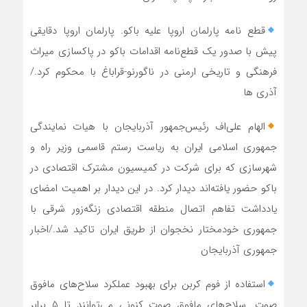
قطع نامه پارلمان اروپا علیه باکو. پارلمان اروپا دقایقی
پیش با صدور یک قطع‌نامه اقدامات باکو در پاکسازی میراث
فرهنگی و تاریخی ارمنی در ناگورنو-قراباغ با محکوم کرد./
آذری ها
الهام علی‌اف رئیس‌جمهور آذربایجان با هیات نمایندگی
جمهوری اسلامی ایران به ریاست رستم قاسمی وزیر راه و
شهرسازی که برای شرکت در کمیسیون مشترک اقتصادی در
باکو حضور یافته‌اند دیدار کرد. در این دیدار بر اهمیت امضای
یادداشت تفاهم اتصال منطقه اقتصادی زنگه‌زور شرقی با
جمهوری خودمختار نخجوان از طریق ایران تاکید شد./اخبار
جمهوری آذربایجان
استفاده از فوم کربن برای بهبود عملکرد سلاح‌های مافوق
صوت. سلاح‌های مافوق صوت کنونی می‌توانند تا ۵ برابر