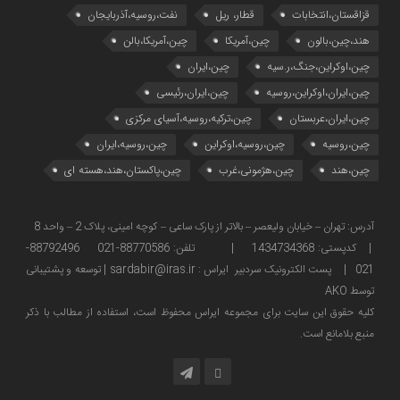
قزاقستان،انتخابات
قطار، ریل
نفت،روسیه،آذربایجان
هند،چین،بالون
چین،آمریکا
چین،آمریکا،بالن
چین،اوکراین،جنگ،ر.سیه
چین،ایران
چین،ایران،اوکراین،روسیه
چین،ایران،رئیسی
چین،ایران،عربستان
چین،ترکیه،روسیه،آسیای مرکزی
چین،روسیه
چین،روسیه،اوکراین
چین،روسیه،ایران
چین،هند
چین،هژمونی،غرب
چین،پاکستان،هند،هسته ای
آدرس: تهران – خیابان ولیعصر – بالاتر از پارک ساعی – کوچه امینی، پلاک 2 – واحد 8
| کدپستی: 1434734368 | تلفن: 88770586-021 88792496-
021 | پست الکترونیک سردبیر ایراس : sardabir@iras.ir |
توسعه و پشتیبانی
توسط AKO
كليه حقوق این سایت برای مجموعه ایراس محفوظ است، استفاده از مطالب با ذكر
منبع بلامانع است.