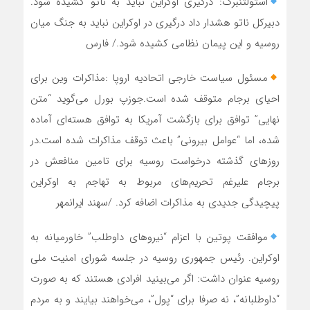
استولتنبرگ: درگیری اوکراین نباید به ناتو کشیده شود.
دبیرکل ناتو هشدار داد درگیری در اوکراین نباید به جنگ میان
روسیه و این پیمان نظامی کشیده شود./ فارس
مسئول سیاست خارجی اتحادیه اروپا :مذاکرات وین برای
احیای برجام متوقف شده است.جوزپ بورل می‌گوید “متن
نهایی” توافق برای بازگشت آمریکا به توافق هسته‌ای آماده
شده، اما “عوامل بیرونی” باعث توقف مذاکرات شده است.در
روزهای گذشته درخواست روسیه برای تامین منافعش در
برجام علیرغم تحریم‌های مربوط به تهاجم به اوکراین
پیچیدگی جدیدی به مذاکرات اضافه کرد. /سهند ایرانمهر
موافقت پوتین با اعزام “نیروهای داوطلب” خاورمیانه به
اوکراین. رئیس جمهوری روسیه در جلسه شورای امنیت ملی
روسیه عنوان داشت: اگر می‌بینید افرادی هستند که به صورت
“داوطلبانه”، نه صرفا برای “پول”، می‌خواهند بیایند و به مردم