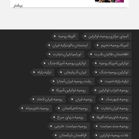
بیشتر
آسیای مرکزی،روسیه،اوکراین
آفریقا،روسیه
آمریکا،روسیه،تحریم
ارمنستان،باکو،ترکیه،ایران
افغانستان،طالبان،قدرت
اوراسیا،ایران،تجارت
اوکراین،آمریکا،روسیه
اوکراین،روسیه،آمریکا،جنگ
اوکراین،روسیه،جنگ
ایران،آذربایجان
ترکیه،زلزله
ترکیه،زلزله،امنیت
رشت،روسیه،ایران،آستارا
روسیه،اعراب،اوکراین
روسیه،اوکراین،آمریکا
روسیه،ایبورسک
روسیه،ایران
روسیه،ایران،اتحاد
روسیه،ایران،تجارت
روسیه،تاجیکستان
روسیه،خاورمیانه
روسیه،خاورمیانه،آفریقا
روسیه،دریای سرخ
روسیه،سند،سیاست
روسیه،سیاست خارجی
غلات،روسیه،اوکراین
قزاقستان،ازبکستان