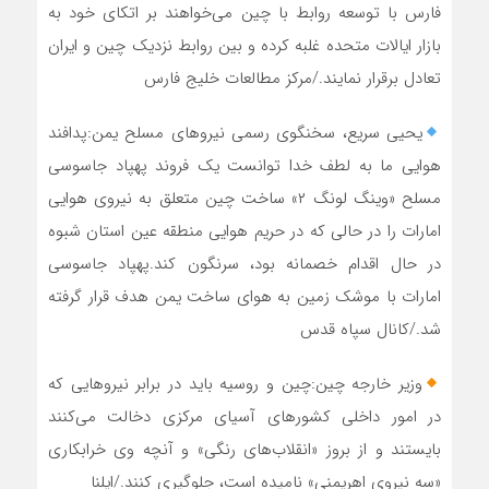
فارس با توسعه روابط با چین می‌خواهند بر اتکای خود به
بازار ایالات متحده غلبه کرده و بین روابط نزدیک چین و ایران
تعادل برقرار نمایند./مرکز مطالعات خلیج فارس
یحیی سریع، سخنگوی رسمی نیرو‌های مسلح یمن:پدافند
هوایی ما به لطف خدا توانست یک فروند پهپاد جاسوسی
مسلح «وینگ لونگ ۲» ساخت چین متعلق به نیروی هوایی
امارات را در حالی که در حریم هوایی منطقه عین استان شبوه
در حال اقدام خصمانه بود، سرنگون کند.پهپاد جاسوسی
امارات با موشک زمین به هوای ساخت یمن هدف قرار گرفته
شد./کانال سپاه قدس
وزیر خارجه چین:چین و روسیه باید در برابر نیروهایی که
در امور داخلی کشورهای آسیای مرکزی دخالت می‌کنند
بایستند و از بروز «انقلاب‌های رنگی» و آنچه وی خرابکاری
«سه نیروی اهریمنی» نامیده است، جلوگیری کنند./ایلنا