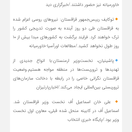
خاورمیانه نیز حضور داشتند./خبرگزاری دید
توکایف رییس‌جمهور قزاقستان: نیروهای روسی اعزام شده
به قزاقستان طی دو روز آینده به صورت تدریجی کشور را
ترک خواهند کرد. فرایند برگشت به کشورهای مبدا بیش از ۱۰
روز طول نخواهد کشید./مطالعات اورآسیا-خاورمیانه
پاشینیان، نخست‌وزیر ارمنستان:با انواع جدیدی از
تهدید‌ها و تروریست‌ها در منطقه مواجه هستیم.وضعیت
قزاقستان نگرانی خاصی را در رابطه با دخالت سازمان‌های
تروریستی بین‌المللی ایجاد می‌کند./اخبارپارتیزان
علی خان اسماعیل اُف نخست وزیر قزاقستان شد.
اسماعیل اُف در کابینه منحل شده قبلی، معاون اول نخست
وزیر بود./پایگاه خبری انتخاب