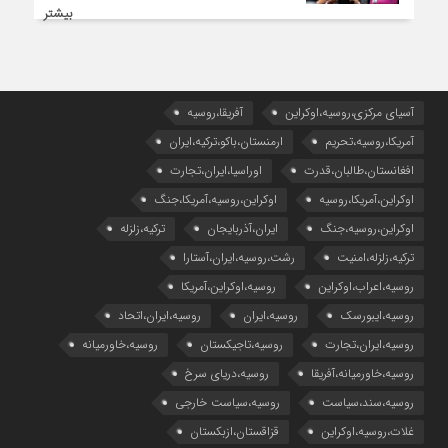
بیشتر
آسیای مرکزی،روسیه،اوکراین
آفریقا،روسیه
آمریکا،روسیه،تحریم
ارمنستان،باکو،ترکیه،ایران
افغانستان،طالبان،قدرت
اوراسیا،ایران،تجارت
اوکراین،آمریکا،روسیه
اوکراین،روسیه،آمریکا،جنگ
اوکراین،روسیه،جنگ
ایران،آذربایجان
ترکیه،زلزله
ترکیه،زلزله،امنیت
رشت،روسیه،ایران،آستارا
روسیه،اعراب،اوکراین
روسیه،اوکراین،آمریکا
روسیه،ایبورسک
روسیه،ایران
روسیه،ایران،اتحاد
روسیه،ایران،تجارت
روسیه،تاجیکستان
روسیه،خاورمیانه
روسیه،خاورمیانه،آفریقا
روسیه،دریای سرخ
روسیه،سند،سیاست
روسیه،سیاست خارجی
غلات،روسیه،اوکراین
قزاقستان،ازبکستان