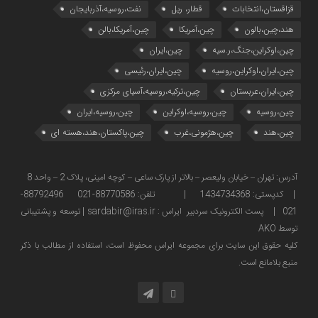
قزاقستان،انتخابات
قطار، ریل
نفت،روسیه،آذربایجان
هند،چین،بالون
چین،آمریکا
چین،آمریکا،بالن
چین،اوکراین،جنگ،ر.سیه
چین،ایران
چین،ایران،اوکراین،روسیه
چین،ایران،رئیسی
چین،ایران،عربستان
چین،ترکیه،روسیه،آسیای مرکزی
چین،روسیه
چین،روسیه،اوکراین
چین،روسیه،ایران
چین،هند
چین،هژمونی،غرب
چین،پاکستان،هند،هسته ای
آدرس: تهران – خیابان ولیعصر – بالاتر از پارک ساعی – کوچه امینی، پلاک 2 – واحد 8
| کدپستی: 1434734368 | تلفن: 88770586-021 88792496-
021 | پست الکترونیک سردبیر ایراس : sardabir@iras.ir |
توسعه و پشتیبانی
توسط AKO
كليه حقوق این سایت برای مجموعه ایراس محفوظ است، استفاده از مطالب با ذكر
منبع بلامانع است.