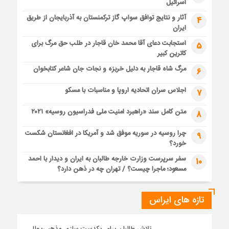
اسرائیل
آثار و نتایج توافق سواپ گاز ترکمنستان به آذربایجان از طریق
4
ایران
استجابت دعای آقا محمد خان قاجار در طلب حق مرگ برای
5
کاترین کبیر
مرگ شاه قاجار به دلیل خربزه و نجات جان شاعر کتابخوان
6
اجلاس سران اتحادیه اروپا و مناسبات با مسکو
7
متن کامل سند «راهبرد امنیت ملی فدراسیون روسیه» ۲۰۲۱
8
چرا روسیه در سوریه موفق شد و آمریکا در افغانستان شکست
9
خورد؟
سفر سرپرست وزارت خارجه طالبان به ایران و دیدار با احمد
10
مسعود؛ ماجرا چیست؟ / تهران چه در ذهن دارد؟
تازه های ایراس