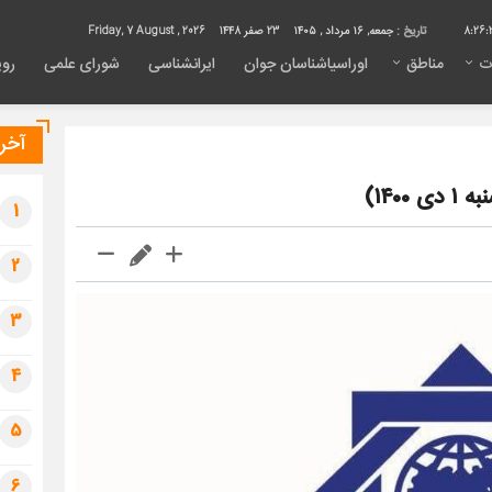
8:26:
تاریخ :
جمعه, ۱۶ مرداد , ۱۴۰۵
23 صفر 1448
Friday, 7 August , 2026
ت
مناطق
اوراسیاشناسان جوان
ایرانشناسی
شورای علمی
روی
آخری
۱۴۰)
1
2
3
4
5
6