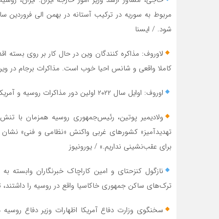
مربوط به سوریه در ترکیب آستانه در بهمن الی فروردین سا
شود. / ایسنا
لاوروف: مذاکره کنندگان وین در حال کار بر روی بسته اقد
کاملا واقعی و شانس احیا خوب است. مذاکرات برجام در وین 
اوروف: اوایل سال ۲۰۲۲ اولین دور مذاکرات روسیه و آمریکا در خصوص ضمانت های امنیتی برگزار می شود. / اسپوتنیک
ولادیمیر پوتین، رئیس‌جمهوری روسیه همزمان با تن
تهدیدآمیز» کشورهای غربی واکنش «نظامی و فنی» نشان خ
برای عقب‌نشینی نداریم.» / یورونیوز
نازگول کنزحتای و امین کاراچاک خبرنگاران وابسته 
ترک‌های ساکن جمهوری خاکاسیا واقع در روسیه را داشتند، ت
سخنگوی وزارت دفاع آمریکا اظهارات وزیر دفاع روسیه