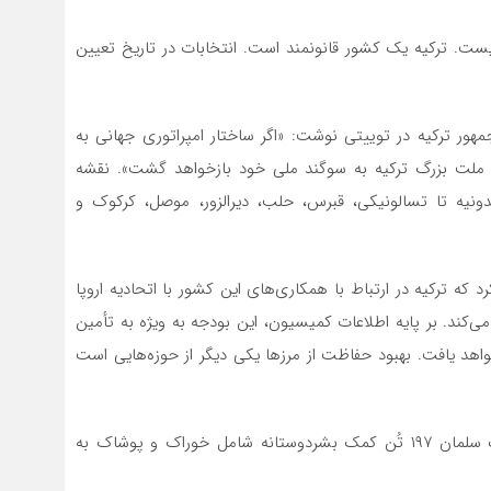
ست. ترکیه یک کشور قانونمند است. انتخابات در تاریخ تعیین
 ترکیه در توییتی نوشت: «اگر ساختار امپراتوری جهانی به
، ملت بزرگ ترکیه به سوگند ملی خود بازخواهد گشت». نقشه
ونیه تا تسالونیکی، قبرس، حلب، دیرالزور، موصل، کرکوک و
وز سه شنبه (۲۱ دسامبر) اعلام کرد که ترکیه در ارتباط با همکاری‌های این کشور با اتحادیه اروپا
۵۶ میلیون یورو دریافت می‌کند. بر پایه اطلاعات کمیسیون، این بودجه به ویژه به تأمین
 یافت. بهبود حفاظت از مرزها یکی دیگر از حوزه‌هایی است
به گفته‌ی مسئولین اداره هلال احمر، بنیاد خیریه ملک سلمان ۱۹۷ تُن کمک بشردوستانه شامل خوراک و پوشاک به