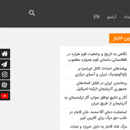
داد
آرشیو
EN
ن اخبار
نگاهی به تاریخ و وضعیت قوم هزاره در
افغانستان؛ داستان قوم همواره مغضوب
پیامدهای احداث کانال اوراسیا بر
ژئواکونومیک ایران و آسیای مرکزی
برخاستن ایران در تقابل اتحادهای
جمهوری آذربایجان-ترکیه-اسرائیل
آثار و نتایج توافق سواپ گاز ترکمنستان به
آذربایجان از طریق ایران
استجابت دعای آقا محمد خان قاجار در
طلب حق مرگ برای کاترین کبیر
مرگ شاه قاجار به دلیل خربزه و نجات