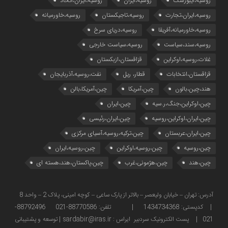
روسیه،ایبورسک
روسیه،ایران
روسیه،ایران،اتحاد
روسیه،ایران،تجارت
روسیه،تاجیکستان
روسیه،خاورمیانه
روسیه،خاورمیانه،آفریقا
روسیه،دریای سرخ
روسیه،سند،سیاست
روسیه،سیاست خارجی
غلات،روسیه،اوکراین
قزاقستان،ازبکستان
قزاقستان،انتخابات
قطار، ریل
نفت،روسیه،آذربایجان
هند،چین،بالون
چین،آمریکا
چین،آمریکا،بالن
چین،اوکراین،جنگ،ر.سیه
چین،ایران
چین،ایران،اوکراین،روسیه
چین،ایران،رئیسی
چین،ایران،عربستان
چین،ترکیه،روسیه،آسیای مرکزی
چین،روسیه
چین،روسیه،اوکراین
چین،روسیه،ایران
چین،هند
چین،هژمونی،غرب
چین،پاکستان،هند،هسته ای
آدرس: تهران – خیابان ولیعصر – بالاتر از پارک ساعی – کوچه امینی، پلاک 2 – واحد 8
| کدپستی: 1434734368 | تلفن: 88770586-021 88792496-
021 | پست الکترونیک سردبیر ایراس : sardabir@iras.ir |
توسعه و پشتیبانی