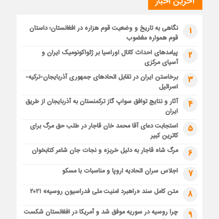
آخرین اخبار
نگاهی به تاریخ و وضعیت قوم هزاره در افغانستان؛ داستان
1
قوم همواره مغضوب
پیامدهای احداث کانال اوراسیا بر ژئواکونومیک ایران و
2
آسیای مرکزی
برخاستن ایران در تقابل اتحادهای جمهوری آذربایجان-ترکیه-
3
اسرائیل
آثار و نتایج توافق سواپ گاز ترکمنستان به آذربایجان از طریق
4
ایران
استجابت دعای آقا محمد خان قاجار در طلب حق مرگ برای
5
کاترین کبیر
مرگ شاه قاجار به دلیل خربزه و نجات جان شاعر کتابخوان
6
اجلاس سران اتحادیه اروپا و مناسبات با مسکو
7
متن کامل سند «راهبرد امنیت ملی فدراسیون روسیه» ۲۰۲۱
8
چرا روسیه در سوریه موفق شد و آمریکا در افغانستان شکست
9