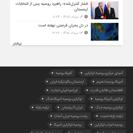
فشار کنترل‌شده؛ راهبرد روسیه پس از انتخابات
ارمنستان
۰۴ مرداد ۱۴۰۵ - ۱۱:۲۴
در دل بحران فرصتی نهفته است
۰۳ مرداد ۱۴۰۵ - ۱۲:۲۲
بیشتر
آسیای مرکزی،روسیه،اوکراین
آفریقا،روسیه
آمریکا،روسیه،تحریم
ارمنستان،باکو،ترکیه،ایران
افغانستان،طالبان،قدرت
اوراسیا،ایران،تجارت
اوکراین،آمریکا،روسیه
اوکراین،روسیه،آمریکا،جنگ
اوکراین،روسیه،جنگ
ایران،آذربایجان
ترکیه،زلزله
ترکیه،زلزله،امنیت
رشت،روسیه،ایران،آستارا
روسیه،اعراب،اوکراین
روسیه،اوکراین،آمریکا