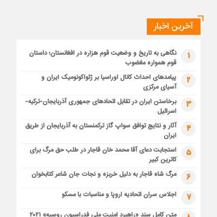
آخرین اخبار
نگاهی به تاریخ و وضعیت قوم هزاره در افغانستان؛ داستان
1
قوم همواره مغضوب
پیامدهای احداث کانال اوراسیا بر ژئواکونومیک ایران و
2
آسیای مرکزی
برخاستن ایران در تقابل اتحادهای جمهوری آذربایجان-ترکیه-
3
اسرائیل
آثار و نتایج توافق سواپ گاز ترکمنستان به آذربایجان از طریق
4
ایران
استجابت دعای آقا محمد خان قاجار در طلب حق مرگ برای
5
کاترین کبیر
مرگ شاه قاجار به دلیل خربزه و نجات جان شاعر کتابخوان
6
اجلاس سران اتحادیه اروپا و مناسبات با مسکو
7
متن کامل سند «راهبرد امنیت ملی فدراسیون روسیه» ۲۰۲۱