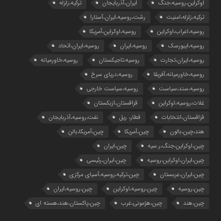
اوکراین،روسیه،جنگ
ایران،آذربایجان
ترکیه،زلزله
ترکیه،زلزله،امنیت
رشت،روسیه،ایران،آستارا
روسیه،اعراب،اوکراین
روسیه،اوکراین،آمریکا
روسیه،ایبورسک
روسیه،ایران
روسیه،ایران،اتحاد
روسیه،ایران،تجارت
روسیه،تاجیکستان
روسیه،خاورمیانه
روسیه،خاورمیانه،آفریقا
روسیه،دریای سرخ
روسیه،سند،سیاست
روسیه،سیاست خارجی
غلات،روسیه،اوکراین
قزاقستان،ازبکستان
قزاقستان،انتخابات
قطار، ریل
نفت،روسیه،آذربایجان
هند،چین،بالون
چین،آمریکا
چین،آمریکا،بالن
چین،اوکراین،جنگ،ر.سیه
چین،ایران
چین،ایران،اوکراین،روسیه
چین،ایران،رئیسی
چین،ایران،عربستان
چین،ترکیه،روسیه،آسیای مرکزی
چین،روسیه
چین،روسیه،اوکراین
چین،روسیه،ایران
چین،هند
چین،هژمونی،غرب
چین،پاکستان،هند،هسته ای