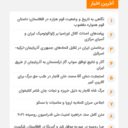
آخرین اخبار
نگاهی به تاریخ و وضعیت قوم هزاره در افغانستان؛ داستان
1
قوم همواره مغضوب
پیامدهای احداث کانال اوراسیا بر ژئواکونومیک ایران و
2
آسیای مرکزی
برخاستن ایران در تقابل اتحادهای جمهوری آذربایجان-ترکیه-
3
اسرائیل
آثار و نتایج توافق سواپ گاز ترکمنستان به آذربایجان از طریق
4
ایران
استجابت دعای آقا محمد خان قاجار در طلب حق مرگ برای
5
کاترین کبیر
مرگ شاه قاجار به دلیل خربزه و نجات جان شاعر کتابخوان
6
اجلاس سران اتحادیه اروپا و مناسبات با مسکو
7
متن کامل سند «راهبرد امنیت ملی فدراسیون روسیه» ۲۰۲۱
8
چرا روسیه در سوریه موفق شد و آمریکا در افغانستان شکست