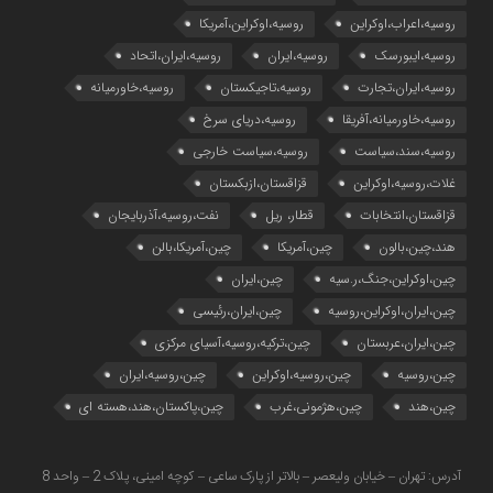
روسیه،اعراب،اوکراین
روسیه،اوکراین،آمریکا
روسیه،ایبورسک
روسیه،ایران
روسیه،ایران،اتحاد
روسیه،ایران،تجارت
روسیه،تاجیکستان
روسیه،خاورمیانه
روسیه،خاورمیانه،آفریقا
روسیه،دریای سرخ
روسیه،سند،سیاست
روسیه،سیاست خارجی
غلات،روسیه،اوکراین
قزاقستان،ازبکستان
قزاقستان،انتخابات
قطار، ریل
نفت،روسیه،آذربایجان
هند،چین،بالون
چین،آمریکا
چین،آمریکا،بالن
چین،اوکراین،جنگ،ر.سیه
چین،ایران
چین،ایران،اوکراین،روسیه
چین،ایران،رئیسی
چین،ایران،عربستان
چین،ترکیه،روسیه،آسیای مرکزی
چین،روسیه
چین،روسیه،اوکراین
چین،روسیه،ایران
چین،هند
چین،هژمونی،غرب
چین،پاکستان،هند،هسته ای
آدرس: تهران – خیابان ولیعصر – بالاتر از پارک ساعی – کوچه امینی، پلاک 2 – واحد 8