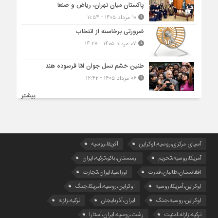
پاکستان میان تهران، ریاض و صنعا
۱۰ مرداد ۱۴۰۵ - ۱۱:۵۴
ضرورتی برخاسته از انتخاب
۰۷ مرداد ۱۴۰۵ - ۱۴:۲۸
طنین خشم نسل جوان امّا فرسوده هند
۰۶ مرداد ۱۴۰۵ - ۱۲:۴۲
بیشتر
آسیای مرکزی،روسیه،اوکراین
آفریقا،روسیه
آمریکا،روسیه،تحریم
ارمنستان،باکو،ترکیه،ایران
افغانستان،طالبان،قدرت
اوراسیا،ایران،تجارت
اوکراین،آمریکا،روسیه
اوکراین،روسیه،آمریکا،جنگ
اوکراین،روسیه،جنگ
ایران،آذربایجان
ترکیه،زلزله
ترکیه،زلزله،امنیت
رشت،روسیه،ایران،آستارا