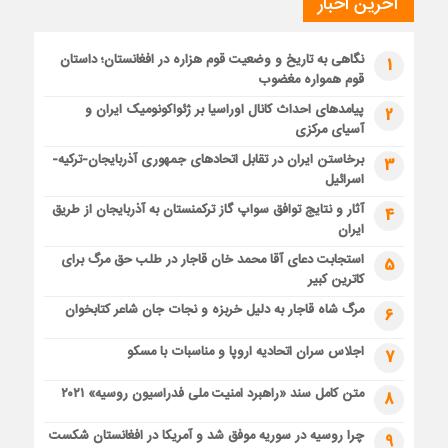
آخرین اخبار
نگاهی به تاریخ و وضعیت قوم هزاره در افغانستان؛ داستان
1
قوم همواره مغضوب
پیامدهای احداث کانال اوراسیا بر ژئواکونومیک ایران و
2
آسیای مرکزی
برخاستن ایران در تقابل اتحادهای جمهوری آذربایجان-ترکیه-
3
اسرائیل
آثار و نتایج توافق سواپ گاز ترکمنستان به آذربایجان از طریق
4
ایران
استجابت دعای آقا محمد خان قاجار در طلب حق مرگ برای
5
کاترین کبیر
مرگ شاه قاجار به دلیل خربزه و نجات جان شاعر کتابخوان
6
اجلاس سران اتحادیه اروپا و مناسبات با مسکو
7
متن کامل سند «راهبرد امنیت ملی فدراسیون روسیه» ۲۰۲۱
8
چرا روسیه در سوریه موفق شد و آمریکا در افغانستان شکست
9