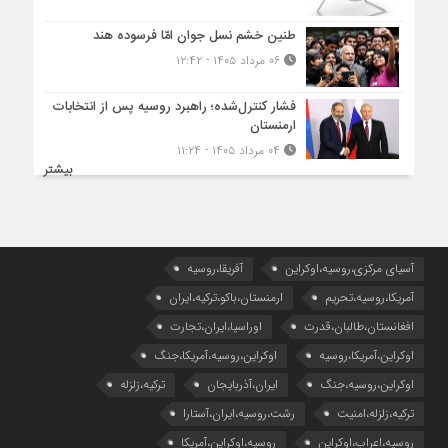
طنین خشم نسل جوان امّا فرسوده هند
۰۶ مرداد ۱۴۰۵ - ۱۲:۴۲
فشار کنترل‌شده؛ راهبرد روسیه پس از انتخابات
ارمنستان
۰۴ مرداد ۱۴۰۵ - ۱۱:۲۴
بیشتر
آسیای مرکزی،روسیه،اوکراین
آفریقا،روسیه
آمریکا،روسیه،تحریم
ارمنستان،باکو،ترکیه،ایران
افغانستان،طالبان،قدرت
اوراسیا،ایران،تجارت
اوکراین،آمریکا،روسیه
اوکراین،روسیه،آمریکا،جنگ
اوکراین،روسیه،جنگ
ایران،آذربایجان
ترکیه،زلزله
ترکیه،زلزله،امنیت
رشت،روسیه،ایران،آستارا
روسیه،اعراب،اوکراین
روسیه،اوکراین،آمریکا