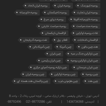
روسیه،ایبورسک
روسیه،ایران
روسیه،ایران،اتحاد
روسیه،ایران،تجارت
روسیه،تاجیکستان
روسیه،خاورمیانه
روسیه،خاورمیانه،آفریقا
روسیه،دریای سرخ
روسیه،سند،سیاست
روسیه،سیاست خارجی
غلات،روسیه،اوکراین
قزاقستان،ازبکستان
قزاقستان،انتخابات
قطار، ریل
نفت،روسیه،آذربایجان
هند،چین،بالون
چین،آمریکا
چین،آمریکا،بالن
چین،اوکراین،جنگ،ر.سیه
چین،ایران
چین،ایران،اوکراین،روسیه
چین،ایران،رئیسی
چین،ایران،عربستان
چین،ترکیه،روسیه،آسیای مرکزی
چین،روسیه
چین،روسیه،اوکراین
چین،روسیه،ایران
چین،هند
چین،هژمونی،غرب
چین،پاکستان،هند،هسته ای
آدرس: تهران – خیابان ولیعصر – بالاتر از پارک ساعی – کوچه امینی، پلاک 2 – واحد 8
| کدپستی: 1434734368 | تلفن: 88770586-021 88792496-