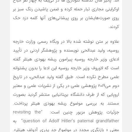
اند. پائیز سال گذشته نئونازی ‌ها در کی‌یف به چهار نفر اتباع
اوکراینی مجاری تبار حمله کرده و ضمن پاشیدن رنگ سبز بر
روی صورت‌هایشان بر روی پیشانی‌های آنها کلمه دزد حک
کردند.
علاوه بر متن نوشته شده بالا در وبگاه رسمی وزارت خارجه
روسیه، ولید عبدالحی نویسنده و پژوهشگر اردنی در تأیید
ادعای وزیر خارجه روسیه پیرامون ریشه یهودی هیتلر گفته
است که لاوروف وزیر خارجه روسیه این ادعا را بدون پشتوانه
علمی مطرح نکرده است. طبق گفته ولید عبدالحی، در تاریخ
دوم می‌۲۰۱۹ پژوهشی علمی در یکی از نشریات علمی و معتبر
اروپایی که از طرف دانشگاه بریتانیایی منتشر گردید بصورت
مستند به بررسی موضوع ریشه یهودی هیتلر پرداخت.
جزئیات پژوهش مزبور چنین است: “revisiting the
question of Adolf Hitler’s paternal grandfather” به
معنی « بازنگری مجدد در موضوع جد پدری آدولف هیتلر».