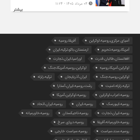
۰۴ مرداد ۱۴۰۵ - ۱۱:۲۴
بیشتر
آسیای مرکزی،روسیه،اوکراین
آفریقا،روسیه
آمریکا،روسیه،تحریم
ارمنستان،باکو،ترکیه،ایران
افغانستان،طالبان،قدرت
اوراسیا،ایران،تجارت
اوکراین،آمریکا،روسیه
اوکراین،روسیه،آمریکا،جنگ
اوکراین،روسیه،جنگ
ایران،آذربایجان
ترکیه،زلزله
ترکیه،زلزله،امنیت
رشت،روسیه،ایران،آستارا
روسیه،اعراب،اوکراین
روسیه،اوکراین،آمریکا
روسیه،ایبورسک
روسیه،ایران
روسیه،ایران،اتحاد
روسیه،ایران،تجارت
روسیه،تاجیکستان
روسیه،خاورمیانه
روسیه،خاورمیانه،آفریقا
روسیه،دریای سرخ
روسیه،سند،سیاست
روسیه،سیاست خارجی