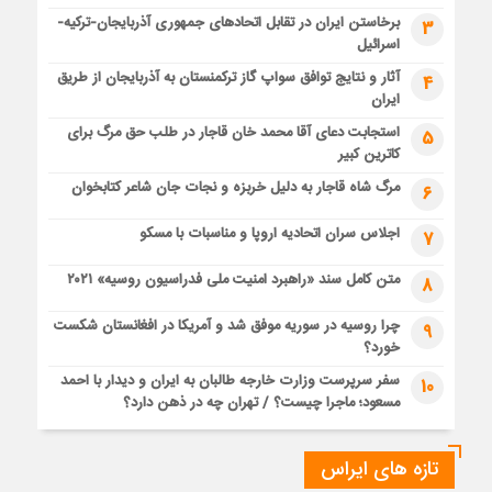
برخاستن ایران در تقابل اتحادهای جمهوری آذربایجان-ترکیه-
3
اسرائیل
آثار و نتایج توافق سواپ گاز ترکمنستان به آذربایجان از طریق
4
ایران
استجابت دعای آقا محمد خان قاجار در طلب حق مرگ برای
5
کاترین کبیر
مرگ شاه قاجار به دلیل خربزه و نجات جان شاعر کتابخوان
6
اجلاس سران اتحادیه اروپا و مناسبات با مسکو
7
متن کامل سند «راهبرد امنیت ملی فدراسیون روسیه» ۲۰۲۱
8
چرا روسیه در سوریه موفق شد و آمریکا در افغانستان شکست
9
خورد؟
سفر سرپرست وزارت خارجه طالبان به ایران و دیدار با احمد
10
مسعود؛ ماجرا چیست؟ / تهران چه در ذهن دارد؟
تازه های ایراس