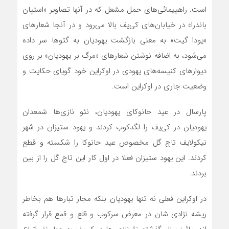
است. راهپیمائی‌های حمل مشعل که در آنها تصاویر «استپان
باندرا» در خیابان‌های کی‌یف بالا می‌رود و در آنجا شعارهای
«یودا گیت» به معنی بازگشت یهودیان به گتوها سر داده
می‌شود، به اضافه نوشتن شعارهای «مرگ بر یهودیان» بر روی
دیوار‌های کنیسه‌های یهودی در اوکراین خود گویای حکایت و
وضعیت جاری در اوکراین است.
پارسال در عید حانوکای یهودیان، نئو نازی‌‌ها شمعدان
یهودیان در کی‌یف را لگدکوب کردند و یهود ستیزان در شهر
نیکولایف تاج گل مخصوص عید حانوکا را شکسته و قطع
کردند. این یهود ستیزان فعلا در اول کار این تاج گل را از بین
بردند.
در اوکراین فعلی نه تنها یهودیان بلکه مجار تبارها هم بخاطر
ریشه نژادی شان در معرض سرکوب و قلع و قمع قرار گرفته