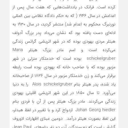
کرده است. فرانک در یادداشت‌هایی که هفت سال پس از
اعدامش در سال ۱۹۴۶ ( که به حکم دادگاه نظامی بین المللی
نورنبرگ محکوم به اعدام شد) منتشر گردید، در سال ۱۹۳۰ به
ادله‌ای دست یافته بود که نشان می‌داد پدر بزرگ آدولف
هیتلر مردی یهودی بوده که در شهر اتریشی گراتس زندگی
می‌کرده است و اسم مادر بزرگ هیتلر Maria
schickelgruber بوده است که خدمتکار منزلی در شهر
مزبور بوده که با صاحب خانه که یهودی بوده است رابطه
برقرار می‌کند و زن خدمتکار مزبور در سال ۱۸۳۶ از صاحبخانه
یاد شده، پدر هیتلر بنام Alois schickelgruber را به دنیا
می‌آورد. تا سال ۱۸۵۰ در این شهر اتریشی اقلیتی یهودی
زندگی می‌کردند. مادر بزرگ هیتلر پس از آن با فردی بنام
Johan Georg hiedler ازدواج کرد و با تغییر در لفظ هیدلر،
این لفظ بصورت هیتلر درآمد. دومین مبنای اظهارات لاوروف
گزارشی است که نویسندگان آن، دو نفر بنام‌های Jean Paul