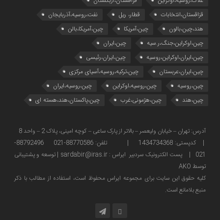
غلات،روسیه،اوکراین
قزاقستان،ازبکستان
قزاقستان،انتخابات
قطار، ریل
نفت،روسیه،آذربایجان
هند،چین،بالون
چین،آمریکا
چین،آمریکا،بالن
چین،اوکراین،جنگ،ر.سیه
چین،ایران
چین،ایران،اوکراین،روسیه
چین،ایران،رئیسی
چین،ایران،عربستان
چین،ترکیه،روسیه،آسیای مرکزی
چین،روسیه
چین،روسیه،اوکراین
چین،روسیه،ایران
چین،هند
چین،هژمونی،غرب
چین،پاکستان،هند،هسته ای
آدرس: تهران – خیابان ولیعصر – بالاتر از پارک ساعی – کوچه امینی، پلاک 2 – واحد 8
| کدپستی: 1434734368 | تلفن: 88770586-021 88792496-
021 | پست الکترونیک سردبیر ایراس : sardabir@iras.ir |
توسعه و پشتیبانی
توسط AKO
كليه حقوق این سایت برای مجموعه ایراس محفوظ است، استفاده از مطالب با ذكر
منبع بلامانع است.