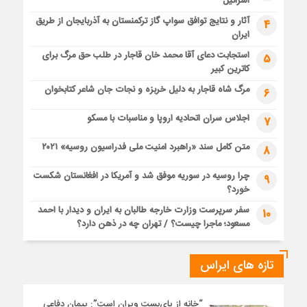
اسرائیل
آثار و نتایج توافق سواپ گاز ترکمنستان به آذربایجان از طریق
4
ایران
استجابت دعای آقا محمد خان قاجار در طلب حق مرگ برای
5
کاترین کبیر
مرگ شاه قاجار به دلیل خربزه و نجات جان شاعر کتابخوان
6
اجلاس سران اتحادیه اروپا و مناسبات با مسکو
7
متن کامل سند «راهبرد امنیت ملی فدراسیون روسیه» ۲۰۲۱
8
چرا روسیه در سوریه موفق شد و آمریکا در افغانستان شکست
9
خورد؟
سفر سرپرست وزارت خارجه طالبان به ایران و دیدار با احمد
10
مسعود؛ ماجرا چیست؟ / تهران چه در ذهن دارد؟
تازه های ایراس
“خانه از پای‌بست ویران است”: پیمان دفاعی