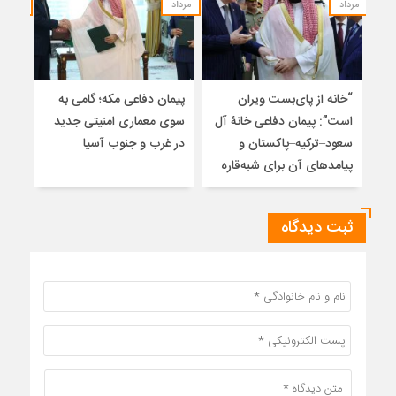
مرداد
مرداد
مرداد
“خانه از پای‌بست ویران
پیمان دفاعی مکه؛ گامی به
تلا
است”: پیمان دفاعی خانۀ آل
سوی معماری امنیتی جدید
ساز
سعود–ترکیه–پاکستان و
در غرب و جنوب آسیا
تلوی
پیامدهای آن برای شبه‌قاره
خاتم
ثبت دیدگاه