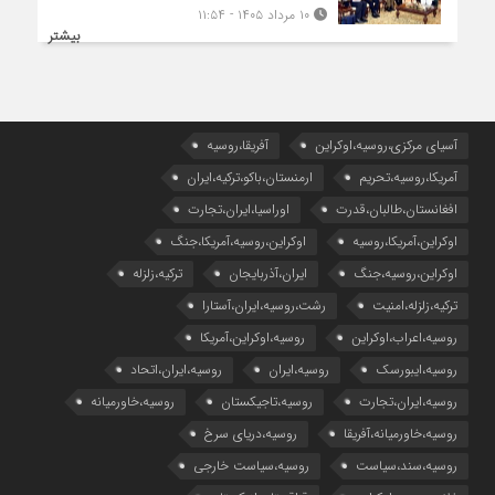
۱۰ مرداد ۱۴۰۵ - ۱۱:۵۴
بیشتر
آسیای مرکزی،روسیه،اوکراین
آفریقا،روسیه
آمریکا،روسیه،تحریم
ارمنستان،باکو،ترکیه،ایران
افغانستان،طالبان،قدرت
اوراسیا،ایران،تجارت
اوکراین،آمریکا،روسیه
اوکراین،روسیه،آمریکا،جنگ
اوکراین،روسیه،جنگ
ایران،آذربایجان
ترکیه،زلزله
ترکیه،زلزله،امنیت
رشت،روسیه،ایران،آستارا
روسیه،اعراب،اوکراین
روسیه،اوکراین،آمریکا
روسیه،ایبورسک
روسیه،ایران
روسیه،ایران،اتحاد
روسیه،ایران،تجارت
روسیه،تاجیکستان
روسیه،خاورمیانه
روسیه،خاورمیانه،آفریقا
روسیه،دریای سرخ
روسیه،سند،سیاست
روسیه،سیاست خارجی