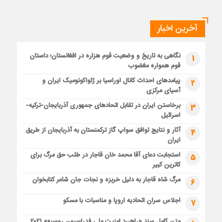
آخرین اخبار
نگاهی به تاریخ و وضعیت قوم هزاره در افغانستان؛ داستان
1
قوم همواره مغضوب
پیامدهای احداث کانال اوراسیا بر ژئواکونومیک ایران و
2
آسیای مرکزی
برخاستن ایران در تقابل اتحادهای جمهوری آذربایجان-ترکیه-
3
اسرائیل
آثار و نتایج توافق سواپ گاز ترکمنستان به آذربایجان از طریق
4
ایران
استجابت دعای آقا محمد خان قاجار در طلب حق مرگ برای
5
کاترین کبیر
مرگ شاه قاجار به دلیل خربزه و نجات جان شاعر کتابخوان
6
اجلاس سران اتحادیه اروپا و مناسبات با مسکو
7
متن کامل سند «راهبرد امنیت ملی فدراسیون روسیه» ۲۰۲۱