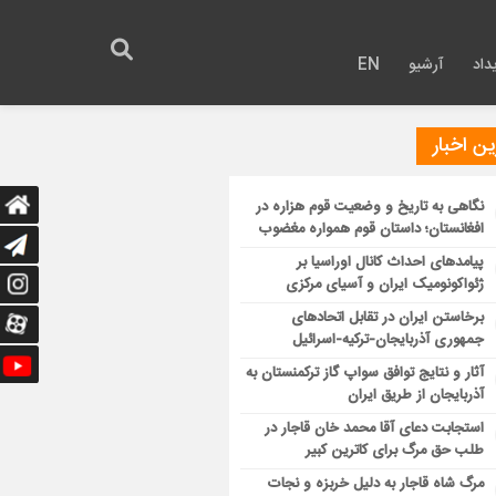
داد
آرشیو
EN
ن اخبار
نگاهی به تاریخ و وضعیت قوم هزاره در
افغانستان؛ داستان قوم همواره مغضوب
پیامدهای احداث کانال اوراسیا بر
ژئواکونومیک ایران و آسیای مرکزی
برخاستن ایران در تقابل اتحادهای
جمهوری آذربایجان-ترکیه-اسرائیل
آثار و نتایج توافق سواپ گاز ترکمنستان به
آذربایجان از طریق ایران
استجابت دعای آقا محمد خان قاجار در
طلب حق مرگ برای کاترین کبیر
مرگ شاه قاجار به دلیل خربزه و نجات