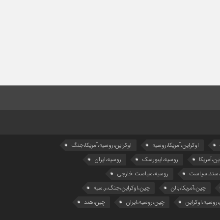
اوکراین،آمریکا،روسیه
اوکراین،روسیه،آمریکا،جنگ
ین،آمریکا
روسیه،ایبورسک
روسیه،ایران
،سند،سیاست
روسیه،سیاست خارجی
چین،آمریکا،بالن
چین،اوکراین،جنگ،ر.سیه
روسیه،اوکراین
چین،روسیه،ایران
چین،هند