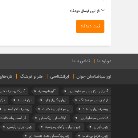
قوانین ارسال دیدگاه
ثبت دیدگاه
درباره ما
تماس با ما
اوراسیاشناسان جوان
ایرانشناسی
هنر و فرهنگ
تازه‌ها
آسیای مرکزی،روسیه،اوکراین
آفریقا،روسیه
آمریکا،روسیه،تحری
اوکراین،روسیه،جنگ
ایران،آذربایجان
ترکیه،زلزله
ترکی
روسیه،ایران،اتحاد
روسیه،ایران،تجارت
روسیه،تاجیکستان
غلات،روسیه،اوکراین
قزاقستان،ازبکستان
قزاقستان،انتخابات
چین،ایران
چین،ایران،اوکراین،روسیه
چین،ایران،رئیسی
چین،هژمونی،غرب
چین،پاکستان،هند،هسته ای