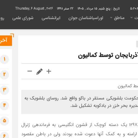
5:20:
تاریخ :
پنج شنبه, ۱۵ مرداد , ۱۴۰۵
22 صفر 1448
Thursday, 6 August , 2026
ت
مناطق
اوراسیاشناسان جوان
ایرانشناسی
شورای علمی
روی
آخری
ذربایجان توسط کمالیون
1
2
3
 بر علیه حکومت بلشویکی مستقر در باکو واقع شد. روسای بلشویک به
4
ره بحر خزر در بادکوبه تشکیل شد.
5
این حکومت از انگلیس ها کمک خواست لذا در ۲۱ مرداد۱۲۹۷ یک دسته کوچک از قشون انگلیسی به فرماندهی ژنرال
 ارامنه و به کمک آنها دعوت شده بودند ولی در باطن مقصود
6