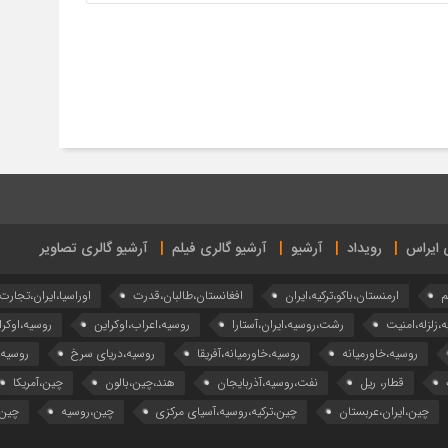
ی ایراس
رویداد
آرشیو
آرشیو گالری فیلم
آرشیو گالری تصاویر
م
ارمنستان،باکو،ترکیه،ایران
افغانستان،طالبان،قدرت
اوراسیا،ایران،تجارت
ه،زلزله،امنیت
رشت،روسیه،ایران،آستارا
روسیه،اعراب،اوکراین
روسیه،اوکرا
روسیه،خاورمیانه
روسیه،خاورمیانه،آفریقا
روسیه،دریای سرخ
روسیه
قطار، ریل
نفت،روسیه،آذربایجان
هند،چین،بالون
چین،آمریکا
چین،ایران،عربستان
چین،ترکیه،روسیه،آسیای مرکزی
چین،روسیه
چین،