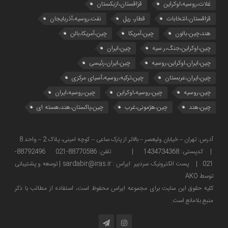
غلات،روسیه،اوکراین
قزاقستان،ازبکستان
قزاقستان،انتخابات
قطار، ریل
نفت،روسیه،آذربایجان
هند،چین،بالون
چین،آمریکا
چین،آمریکا،بالن
چین،اوکراین،جنگ،ر.سیه
چین،ایران
چین،ایران،اوکراین،روسیه
چین،ایران،رئیسی
چین،ایران،عربستان
چین،ترکیه،روسیه،آسیای مرکزی
چین،روسیه
چین،روسیه،اوکراین
چین،روسیه،ایران
چین،هند
چین،هژمونی،غرب
چین،پاکستان،هند،هسته ای
آدرس: تهران – خیابان ولیعصر – بالاتر از پارک ساعی – کوچه امینی، پلاک 2 – واحد 8
| کدپستی: 1434734368 | تلفن: 88770586-021 88792496-
021 | پست الکترونیک سردبیر ایراس : sardabir@iras.ir |
توسعه و پشتیبانی
توسط AKO
كليه حقوق این سایت برای مجموعه ایراس محفوظ است، استفاده از مطالب با ذكر
منبع بلامانع است.