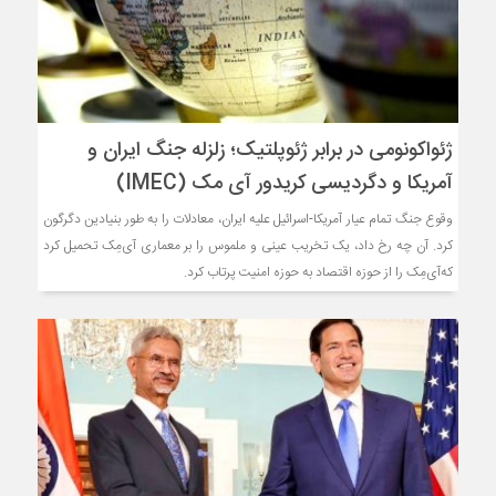
ژئواکونومی در برابر ژئوپلتیک؛ زلزله جنگ ایران و
آمریکا و دگردیسی کریدور آی مک (IMEC)
وقوع جنگ تمام عیار آمریکا-اسرائیل علیه ایران، معادلات را به طور بنیادین دگرگون
کرد. آن چه رخ داد، یک تخریب عینی و ملموس را بر معماری آی‌مِک تحمیل کرد
که‌آی‌مِک را از حوزه اقتصاد به حوزه امنیت پرتاب کرد.