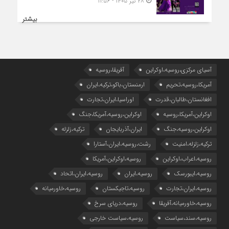
۲۸ تیر ۱۴۰۵ - ۱۱:۵۶
بیشتر
آسیای مرکزی،روسیه،اوکراین
آفریقا،روسیه
آمریکا،روسیه،تحریم
ارمنستان،باکو،ترکیه،ایران
افغانستان،طالبان،قدرت
اوراسیا،ایران،تجارت
اوکراین،آمریکا،روسیه
اوکراین،روسیه،آمریکا،جنگ
اوکراین،روسیه،جنگ
ایران،آذربایجان
ترکیه،زلزله
ترکیه،زلزله،امنیت
رشت،روسیه،ایران،آستارا
روسیه،اعراب،اوکراین
روسیه،اوکراین،آمریکا
روسیه،ایبورسک
روسیه،ایران
روسیه،ایران،اتحاد
روسیه،ایران،تجارت
روسیه،تاجیکستان
روسیه،خاورمیانه
روسیه،خاورمیانه،آفریقا
روسیه،دریای سرخ
روسیه،سند،سیاست
روسیه،سیاست خارجی