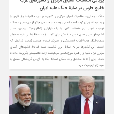
پویایی مناسبات آسیای مرکزی و کشورهای عرب
خلیج فارس در سایۀ جنگ علیه ایران
جنگ علیه ایران، مناسبات آسیای مرکزی و کشورهای عرب حاشیۀ خلیج فارس را
وارد مرحلۀ نوینی کرده است که می‌بایست در سطحی فراتر از دیپلماسی دوجانبه
فهمیده شود. این منطقه، اکنون با یک بازآرایی ژئواکونومیک روبه‌رو است.
کشورهای عربی خلیج فارس در تلاش برای تقویت (و یا حفظ) نقش خود به‌عنوان
سرمایه‌گذار، هاب/قطب لجستیکی و «شریک ثبات» هستند (تحت شرایطی که
امنیت این کشورها نیز به اندازۀ ایران شکننده شده است). کشورهای آسیای
مرکزی نیز با تکیه بر راهبرد تنوع‌بخشی می‌کوشند از تلۀ نااطمینانی بگریزند؛ اما نه با
حذف ایران (که نه محتمل و نه ممکن است)، بلکه با افزودن گزینه‌های مکمل به
سبد ژئواکونومیک خود.