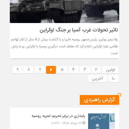
تاثیر تحولات غرب آسیا بر جنگ اوکراین
ولادیمیر پوتین، رئیس‌جمهور روسیه اخیرا و با گذشت بیش از 4 سال از آغاز تهاجم
نظامی علیه اوکراین اعلام کرد که معتقد است درگیری روسیه با اوکراین رو به پایان
است.
اولین
2
3
4
5
6
7
8
9
10
آخرین
گزارش راهبردی
پایداری در برابر تحریم؛ تجربه روسیه
۱۲ مرداد ۱۴۰۵ - ۱۰:۳۸