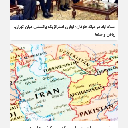
اسلام‌آباد در میانۀ طوفان: توازن استراتژیک پاکستان میان تهران،
ریاض و صنعا