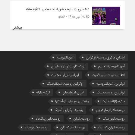
دهمین شماره نشریه تخصصی «اکونامه»
۲۸ تیر ۱۴۰۵ - ۱۱:۵۶
بیشتر
آسیای مرکزی،روسیه،اوکراین
آفریقا،روسیه
آمریکا،روسیه،تحریم
ارمنستان،باکو،ترکیه،ایران
افغانستان،طالبان،قدرت
اوراسیا،ایران،تجارت
اوکراین،آمریکا،روسیه
اوکراین،روسیه،آمریکا،جنگ
اوکراین،روسیه،جنگ
ایران،آذربایجان
ترکیه،زلزله
ترکیه،زلزله،امنیت
رشت،روسیه،ایران،آستارا
روسیه،اعراب،اوکراین
روسیه،اوکراین،آمریکا
روسیه،ایبورسک
روسیه،ایران
روسیه،ایران،اتحاد
روسیه،ایران،تجارت
روسیه،تاجیکستان
روسیه،خاورمیانه