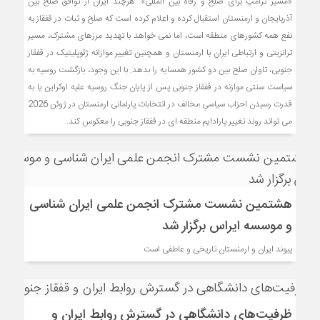
«مسیر ترامپ برای صلح و رفاه بین‌ المللی». هرچند ایران از توافق صلح بین
آذربایجان و ارمنستان استقبال کرده و اعلام کرده است که صلح و ثبات در قفقاز به
نفع همه کشورهای منطقه است، اما نمی خواهد با تهدید مرزهای مشترک، مسیر
ترانزیتی و ارتباطی ایران با ارمنستان و همچنین تغییر موازانه ژئوپلیتیک در قفقاز
جنوبی، تاوان صلح بین دو کشور همسایه را بدهد. با این وجود، بازگشت روسیه به
سیاست سنتی موازنه در قفقاز جنوبی پس از پایان جنگ روسیه علیه اوکراین یا به
قدرت رسیدن احزاب سیاسیِ مخالف در انتخابات پارلمانی ارمنستان در ژوئن 2026
می ‌تواند روند تغییر پارادایم منطقه ‌ای در قفقاز جنوبی را معکوس کند.
هشتمین نشست مشترک انجمن علمی ایران شناسی
و موسسه ایراس برگزار شد
پیوند ایران و ارمنستان تاریخی و عاطفی است
ظرفیت‌های دانشگاهی در گسترش روابط ایران و