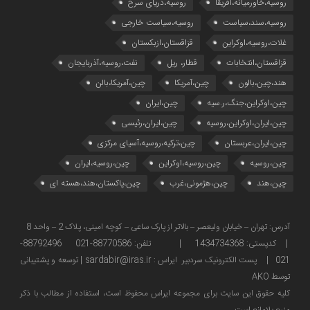
روسیه،خاورمیانه،آفریقا
روسیه،دریای سرخ
روسیه،سند،سیاست
روسیه،سیاست خارجی
غلات،روسیه،اوکراین
قزاقستان،ازبکستان
قزاقستان،انتخابات
قطار، ریل
نفت،روسیه،آذربایجان
هند،چین،بالون
چین،آمریکا
چین،آمریکا،بالن
چین،اوکراین،جنگ،ر.سیه
چین،ایران
چین،ایران،اوکراین،روسیه
چین،ایران،رئیسی
چین،ایران،عربستان
چین،ترکیه،روسیه،آسیای مرکزی
چین،روسیه
چین،روسیه،اوکراین
چین،روسیه،ایران
چین،هند
چین،هژمونی،غرب
چین،پاکستان،هند،هسته ای
آدرس: تهران – خیابان ولیعصر – بالاتر از پارک ساعی – کوچه امینی، پلاک 2 – واحد 8
| کدپستی: 1434734368 | تلفن: 88770586-021 88792496-
021 | پست الکترونیک سردبیر ایراس : sardabir@iras.ir |
توسعه و پشتیبانی
توسط AKO
كليه حقوق این سایت برای مجموعه ایراس محفوظ است، استفاده از مطالب با ذكر